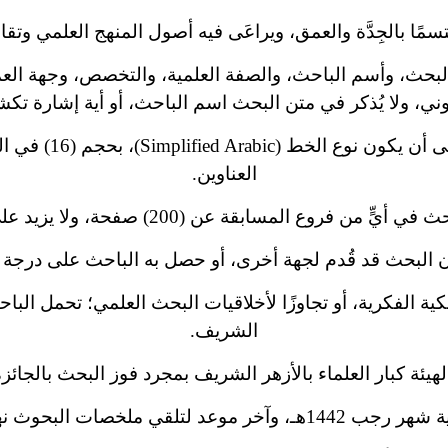
مًا بالجِدَّة والعمق، ويراعَى فيه أصول المنهج العلمي وتقال
لبحث، وأسم الباحث، والصفة العلمية، والتخصص، وجهة العمل
روني، ولا يُذكر في متن البحث اسم الباحث، أو أية إشارة ت
العناوين.
من فروع المسابقة عن (200) صفحة، ولا يزيد على (300) صفحة.
ن البحث قد قُدم لجهة أخرى، أو حصل به الباحث على درجة 
لكية الفكرية، أو تجاوزًا لأخلاقيات البحث العلمي؛ تحمل ال
الشريف.
يئة كبار العلماء بالأزهر الشريف بمجرد فوز البحث بالجائزة
بحوث نهاية شهر ربيع الآخر 1442هـ.