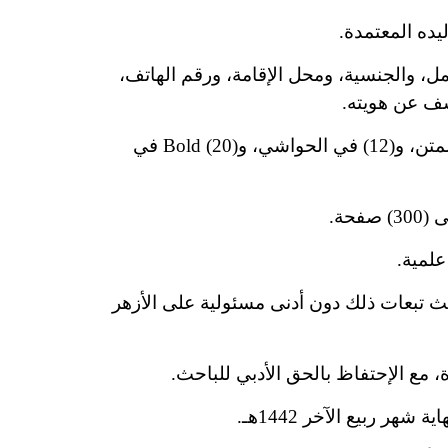
يده المعتمدة.
، والجنسية، ومحل الإقامة، ورقم الهاتف،
كشف عن هويته.
تُقدَّم البحوث بصيغة (WORD) و(PDF)، على أن يكون نوع الخط (Simplified Arabic)، بحجم (16) في المتن، و(12) في الحواشي، و(20) Bold في
علمية.
باحث تبعات ذلك دون أدنى مسئولية على الأزهر
، مع الإحتفاظ بالحق الأدبي للباحث.