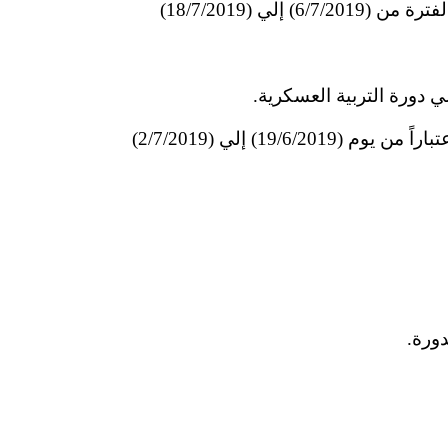
2- يتم تجميع كشوفات طلبات التسجيل بأسماء الطلاب المحتم حضورهم الدورة بواسطة شئون الطلاب إعتباراً من يوم (19/6/2019) إلي (2/7/2019)