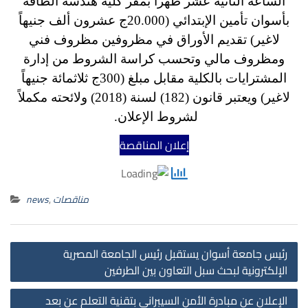
الساعة الثانية عشر ظهراً بمقر كلية هندسة الطاقة
بأسوان تأمين الإبتدائي (20.000ج عشرون ألف جنيهاً
لاغير) تقديم الأوراق في مظروفين مظروف فني
ومظروف مالي وتحسب كراسة الشروط من إدارة
المشترايات بالكلية مقابل مبلغ (300ج ثلاثمائة جنيهاً
لاغير) ويعتبر قانون (182) لسنة (2018) ولائحته مكملاً
لشروط الإعلان.
إعلان المناقصة
مناقصات
,
news
st
رئيس جامعة أسوان يستقبل رئيس الجامعة المصرية
on
الإلكترونية لبحث سبل التعاون بين الطرفين
الإعلان عن مبادرة الأمن السيبرانى بتقنية التعلم عن بعد