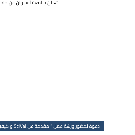
تعـلن جـامعة أســوان عن حاج
دعوة لحضور ورشة عمل ” مقدمة عن SciVal و كيفية استخدامها”