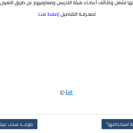
تها لشغل وظـائف أعضـاء هيئة التدريس ومعاونيهم عن طريق التعيين ب
لمعـرفـة التفاصيل
إضغط هنـا.
موعــد سحب عينات فيروس (C) لطـلاب كلية 