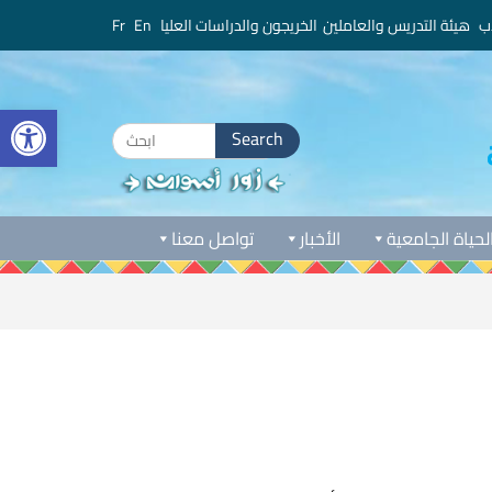
ب
هيئة التدريس والعاملين
الخريجون والدراسات العليا
En
Fr
bar
Search
for:
لحياة الجامعية
الأخبار
تواصل معنا