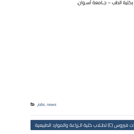
كلية الطب – جـامعة أسـوان.
jobs
,
news
Post
الـزراعة والموارد الطبيعية
navigation