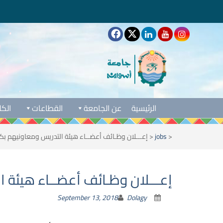
الرئيسية
عن الجامعة
القطاعات
الكل
<
jobs
<
إعـــلان وظـائف أعضــاء هيئة التدريس ومعاونيهم بك
إعـــلان وظـائف أعضــاء هيئة 
September 13, 2018
Dolagy