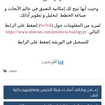
وحيث أنها تتيح لك إمكانية التعمق في عالم الأبحاث و
صياغة الخطط لتحليل و تطوير أدائك.
لمزيد من المعلومات حول (
SciVal
) إضغط علي الرابط
التالي
https://www.elsevier.com/promo/scival/egypt
للتسجيل في الورشة إضغط علي الرابط
news
st
إعـــلان وظـائف أعضــاء هيئة التدريس ومعاونيهم بكلية
on
الطب