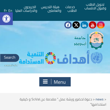
تحويل الطلاب
خدمات
هيئة التدريس
الخريجون
وقبول الانتساب
bar
الطلاب
والعاملين
والدراسات العليا
En
Fr
Search
for:
Menu
<
news
<
دعوة لحضور ورشة عمل ” مقدمة عن SciVal و كيفية
استخدامها”