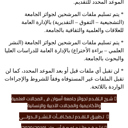
الموعد المحدد للتقديم.
* يتم تسليم ملفات المرشحين لجوائز الجامعة
(التشجيعية – التفوق – التقديرية) بالإدارة العامة
للعلاقات والعلمية والثقافية بالجامعة.
* يتم تسليم ملفات المرشحين لجوائز الجامعة (النشر
العلمي – براءة الأختراع) بالإدارة العامة للدراسات العليا
والبحوث بالجامعة.
* لن تقبل أي ملفات قبل أو بعد الموعد المحدد، كما لن
تقبل الملفات غير المستوفاه وفقاً للشروط والإجراءات
الواردة باللائحة.
شـرح الـتقـدم لجوائز جامعة أسوان في المجالات العلمية
والأكاديمية والمجالات الآدبية والإنسانية
تـطبيـق الـتقـدم لـمكـافــأت الـنشــر الــدولـــي
لائـحـة جـوائـز جـامـعـة أســوان (2020/2019)