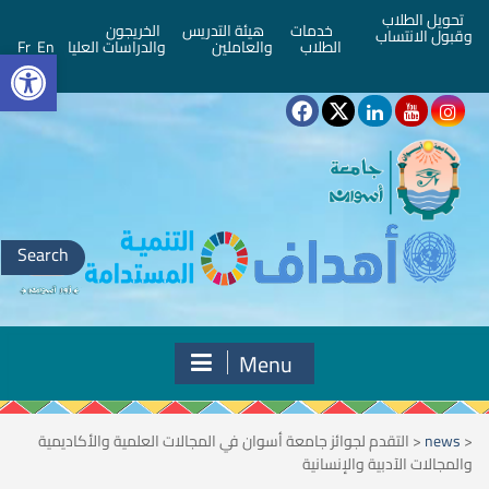
تحويل الطلاب
خدمات
هيئة التدريس
الخريجون
وقبول الانتساب
bar
الطلاب
والعاملين
والدراسات العليا
En
Fr
Search
for:
Menu
<
news
<
التقدم لجوائز جامعة أسوان في المجالات العلمية والأكاديمية
والمجالات الآدبية والإنسانية