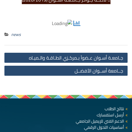
news
st
جـامعـة أسـوان عـضواً بـمركـزي الطـاقـة والـميـاه
on
جــامعة أســوان الأفضــل
نتائج الطلاب
أرسل استفسارك
الدعم الفني للإيميل الجامعي
أساسيات التحول الرقمي