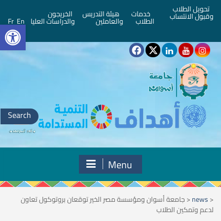
تحويل الطلاب
خدمات
هيئة التدريس
الخريجون
وقبول الانتساب
bar
الطلاب
والعاملين
والدراسات العليا
En
Fr
Search
for:
Menu
<
news
<
جامعة أسوان ومؤسسة مصر الخير توقعان بروتوكول تعاون
لدعم وتمكين الطلاب