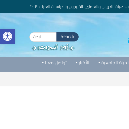
ب
هيئة التدريس والعاملين
الخريجون والدراسات العليا
En
Fr
bar
Search
for:
لحياة الجامعية
الأخبار
تواصل معنا