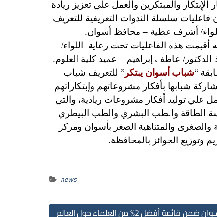
لإِبتكار والمبتكرين والعمل علي تعزيز ريادة
 فاعليات سلسلة الندوات التعريفية للتعريف
اللواء/ أشرف عطية – محافظ أسوان.
 أقيمت هذه الفاعليات تحت رعاية اللواء/
الدكتور/ عاطف إبراهيم – عميد كلية العلوم.
بقة “
شباب أسوان يبتكر
” للتعريف شباب
ركة شبابها بأفكار مشروعاتهم وإبتكاراتهم
عمل علي توليد أفكار مشروعات ريادية،
والتي
دسة الطاقة والطب البشري والطب البيطري
والصغرى والمتناهية الصغر بأسوان ومركز
 وتوزيع الجوائز بالمحافظة.
news
Post
ئمة أفضل 2% من العلماء حول العالم