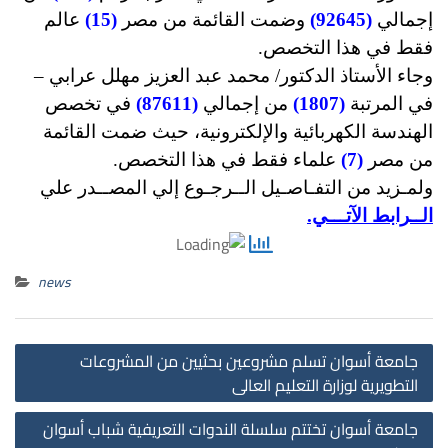
إجمالي
(92645)
وضمت القائمة من مصر
(15)
عالم
فقط في هذا التخصص.
وجاء الأستاذ الدكتور/ محمد عبد العزيز مهلل عرابي –
في المرتبة
(1807)
من إجمالي
(87611)
في تخصص
الهندسة الكهربائية والإلكترونية، حيث ضمت القائمة
من مصر
(7)
علماء فقط في هذا التخصص.
ولمـزيد من التفـاصـيل الــرجـوع إلي المصــدر علي
الــرابط الآتـــي.
news
st
جامعة أسوان تسلم مشروعين بحثيين من المشروعات
on
التطويرية لوزارة التعليم العالى
جامعة أسوان تختتم سلسلة الندوات التعريفية شباب أسوان