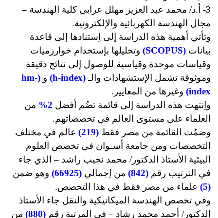
3- أ.د/ محمد عبد العزيز مهلل عرابي كلية الهندسة –
مجال الهندسة الكهربائية والإلكترونية.
وتأتي أهمية هذه الدراسة إلى اِستنادها إلى قاعدة
بيانات
(SCOPUS)
وتحليلها بإستخدام خوارزميات
وقياسات موحدة وقياسية للوصول إلى نتائج دقيقة
وموثوقة تشمل الإستشهادات والـ
(h-index)
و
(hm-
index)
وغيرها من المعايير.
واِنتهت هذه الدراسة إلى قائمة تضُم أفضل
2%
من
العلماء على مستوى العالم في تخصصاتهم.
وضمُت القائمة من مصر فقط
(219)
عالم في مختلف
التخصصات ومن جامعة أسـوان في تخصص العلوم
البيئية الأستاذ الدكتور/ محمد نجيب راشد – الذي جاء
في الترتيب رقم
(842)
من إجمالي
(66925)
وهو ضمن
(5)
علماء من مصر فقط في هذا التخصص.
وفي تخصص الهندسة الميكانيكية والنقل جاء الأستاذ
الدكتور/ أحمد محمد رشاد – في المرتبة رقم
(880)
من