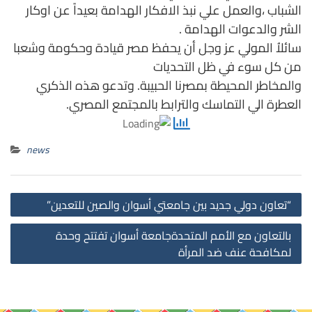
الشباب ،والعمل علي نبذ الافكار الهدامة بعيداً عن اوكار
الشر والدعوات الهدامة .
سائلاُ المولي عز وجل أن يحفظ مصر قيادة وحكومة وشعبا
من كل سوء في ظل التحديات
والمخاطر المحيطة بمصرنا الحبيبة. وتدعو هذه الذكري
العطرة الي التماسك والترابط بالمجتمع المصري.
news
st
“تعاون دولي جديد بين جامعتي أسوان والصين للتعدين”
on
بالتعاون مع الأمم المتحدةجامعة أسوان تفتتح وحدة
لمكافحة عنف ضد المرأة