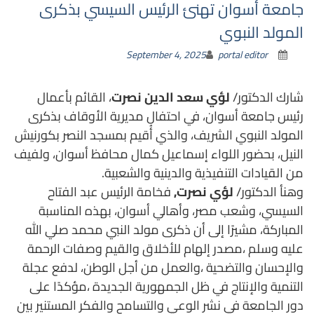
جامعة أسوان تهنئ الرئيس السيسي بذكرى
المولد النبوي
September 4, 2025
portal editor
شارك الدكتور/
لؤي سعد الدين نصرت
، القائم بأعمال
رئيس جامعة أسوان، في احتفال مديرية الأوقاف بذكرى
المولد النبوي الشريف، والذي أُقيم بمسجد النصر بكورنيش
النيل، بحضور اللواء إسماعيل كمال محافظ أسوان، ولفيف
من القيادات التنفيذية والدينية والشعبية.
وهنأ الدكتور/
لؤي نصرت,
فخامة الرئيس عبد الفتاح
السيسي، وشعب مصر، وأهالي أسوان، بهذه المناسبة
المباركة، مشيرًا إلى أن ذكرى مولد النبي محمد صلي الله
عليه وسلم ،مصدر إلهام للأخلاق والقيم وصفات الرحمة
والإحسان والتضحية ،والعمل من أجل الوطن، لدفع عجلة
التنمية والإنتاج في ظل الجمهورية الجديدة ،مؤكدًا على
دور الجامعة في نشر الوعي والتسامح والفكر المستنير بين