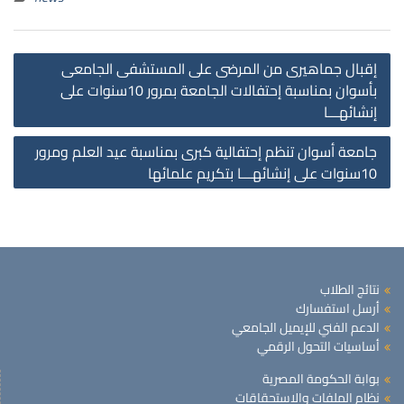
st
إقبال جماهيرى من المرضى على المستشفى الجامعى
on
بأسوان بمناسبة إحتفالات الجامعة بمرور 10سنوات على
إنشائهـــا
جامعة أسوان تنظم إحتفالية كبرى بمناسبة عيد العلم ومرور
10سنوات على إنشائهـــا بتكريم علمائها
نتائج الطلاب
أرسل استفسارك
الدعم الفني للإيميل الجامعي
أساسيات التحول الرقمي
بوابة الحكومة المصرية
نظام الملفات والاستحقاقات