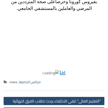
بفيروس كورونا وحرصاًعلى صحة المترددين من
المرضي والعاملين بالمستشفي الجامعي.
مجالس الجامعة
,
news
st
“التعليم العالي” تنفي الاكتفاء ببحث لطلاب الفرق النهائية
on