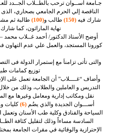
جـامعة أســوان ترحب بالطــلاب الجــدد للعـ
الناقصة إلي الحرم الجامعي بصحاري، الذى شـ
شارك فيه
(150)
طالب و
(100)
طالبة ثم مشار
نهاية الماراثون، كما شارك
أوضح الأستاذ الدكتور/ أحمد غــلاب محمد –
كورونا المستجد، والعمل علي عدم التهاون فى
والتى تأتى تزامناَ مع إستمرار الدولة فى ال
توزيع كمامات طبية
وأضاف “غــــلاب” أن الجامعة تعمل على الا
التدريس و العاملين والطلاب،
وذلك من خلال 
نقل ومكاتب إدارية ومعامل وغيرها مع المحا
أســـوان الجديدة والذي يضُم
(6)
كليات وه
السياحة والفنادق وكلية طب الأسنان وتعمل ا
السادسة مساءاً وذلك لتقليل كثافة الطـ
الاِحترازية والوقائية في مقرات الجامعة بمخ