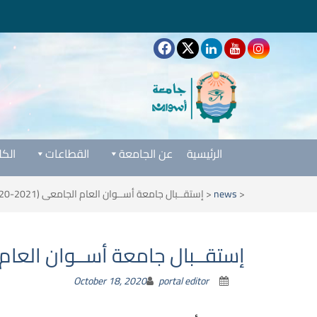
الرئيسية
عن الجامعة
القطاعات
الكل
<
news
<
إستقــبال جامعة أســوان العام الجامعى (2021-2020) بيـوم ريـاضي للطـــلاب
إستقــبال جامعة أســوان العام الجامعى (2021-2020) بيـو
October 18, 2020
portal editor