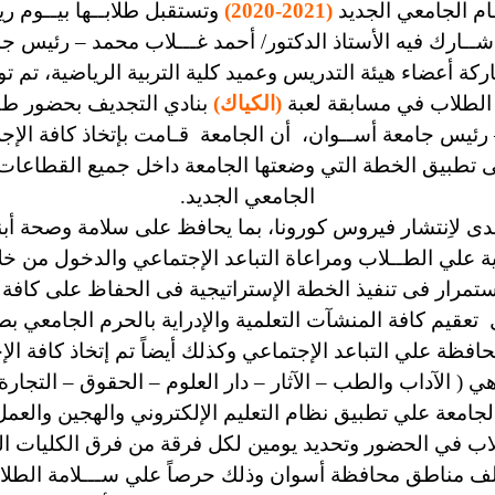
ام الجامعي الجديد
(2021-2020)
وتستقبل طلابــها بيــوم ر
ـارك فيه الأستاذ الدكتور/
أحمد غـــلاب محمد – رئيس جا
كة أعضاء هيئة التدريس وعميد كلية التربية الرياضية، تم توز
 الطلاب في مسابقة لعبة
(الكياك)
بنادي التجديف بحضور طــل
 رئيس جامعة أســوان، أن الجامعة قـامت بإتخاذ كافة الإجرا
 تطبيق الخطة التي وضعتها الجامعة داخل جميع القطاعات وا
الجامعي الجديد.
تصدى لاِنتشار فيروس كورونا، بما يحافظ على سلامة وصحة أبن
 علي الطــلاب ومراعاة التباعد الإجتماعي والدخول من خلا
ِستمرار فى تنفيذ الخطة الإستراتيجية فى الحفاظ على كافة
تعقيم كافة المنشآت التعلمية والإدراية بالحرم الجامع
فظة علي التباعد الإجتماعي وكذلك أيضاً تم إتخاذ كافة الإج
ي ( الآداب والطب – الآثار – دار العلوم – الحقوق – التجا
لجامعة علي تطبيق نظام التعليم الإلكتروني والهجين والع
ـلاب في الحضور وتحديد يومين لكل فرقة من فرق الكليات ال
تلف مناطق محافظة أسوان وذلك حرصاً علي ســـلامة الطلاب 