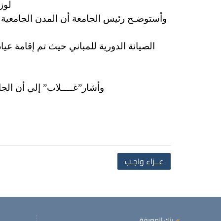
لوز
وأستوضـح رئيس الجامعة أن المدن الجامعية اِ
الصيانة الدورية للمباني حيث تم إقامة عي
وأشار”غــــلاب” إلي أن الج
عــزاء واجـب
بنك المعرفة