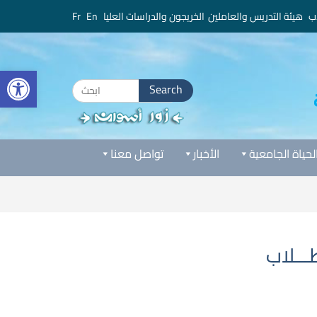
ب
هيئة التدريس والعاملين
الخريجون والدراسات العليا
En
Fr
bar
Search
for:
لحياة الجامعية
الأخبار
تواصل معنا