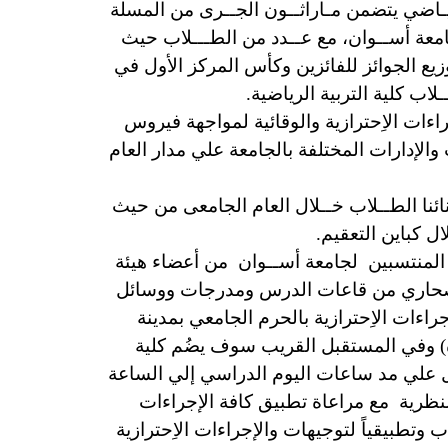
يـاضي يتضمن مـاراثــون الجــرى من المسلة
معة أســوان،
مع عــدد من الطـــلاب حيث
يع الجوائز للفائزين
وكأس المركز الأول في
اب كلية التربية الرياضية.
ءات الاِحترازية والوقائية لمواجهة فيروس
لإدارات المختلفة بالجامعة علي مدار العام
ائنا الطــلاب خــلال العام الجامعى من حيث
ل كباين التعقيم.
 المنتسبين لجامعة أســوان من أعضاء هيئة
ي بصحاري من قاعات الدرس ومدرجات ووسائل
راءات الاِحترازية بالحرم الجامعي بمدينة
رة) وفي المستقبل القريب سوف يضُم كلية
مل علي مد ساعات اليوم الدراسي إلي الساعة
نظرية مع مراعاة تطبيق كافة الإجراءات
وتطبيقياً لتوجيهات والإجراءات الاِحترازية