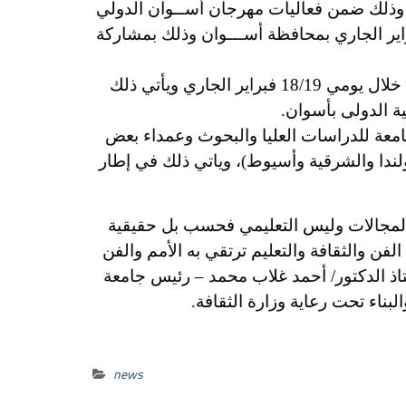
وذلك ضمن فعاليات مهرجان أســوان الدولي
فنون في دورته الثامنة، والذي تنظمه الهيئة العامة لقصور الثقافة في الفترة من 20 إلي 16 فبراير الجاري بمحافظة أســـوان وذلك بمشاركة
جاري ويأتي ذلك
ة الدولى بأسوان.
امعة للدراسات العليا والبحوث وعمداء بعض
لندا والشرقية وأسيوط)، وياتي ذلك في إطار
المجالات وليس التعليمي فحسب بل حقيقية
ن والثقافة والتعليم ترتقي به الأمم والفن
ذ الدكتور/ أحمد غلاب محمد – رئيس جامعة
بناء تحت رعاية وزارة الثقافة.
news