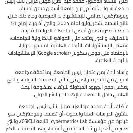
أعلن الأستاذ الدكتور/ محمد عبد العزيز مهلل عرابى نائب رئيس
جامعة أسوان ،أنه تم إدراج جامعة أسوان ضمن تصنيف
ويبومتركس العالمي للإستشهادات المرجعية وجاء ذلك خلال
نتائج نسخته لشهر يوليو لعام 2024، والتي أظهرت إدراج 51
جامعة مصرية ضمن أفضل الجامعات الدولية المُدرجة
بالتصنيف، والذى يعتمد على المواقع الإلكترونية للجامعات،
ومُعدل الإستشهادات بالأبحاث العلمية المنشورة دوليًا،
بالإعتماد على جوجل سكولار (Google scholar) للإستشهادات
بالأبحاث العلمية.
وأشاد أ.د /أيمن عثمان رئيس الجامعة، بما تحققه جامعة
اسوان من تقدم متواصل في نتائج التصنيفات الدولية، والذي
يعكس حجم الجهود المبذولة للإرتقاء بمنظومة البحث
العلمي داخل الجامعة والإهتمام بالنشر الدولي .
وأضاف أ.د / محمد عبدالعزيز مهلل نائب رئيس الجامعة
لشئون الدراسات العليا والبحوث ،أن تصنيف
ويبوميتركس هو
مُبادرة من مؤسسة cybermetrics Lab التابعة لـ(CSIC)، والتي
تعتبر من أهم الهيئات البحثية في أسبانيا، ويعُد التصنيف الأكبر