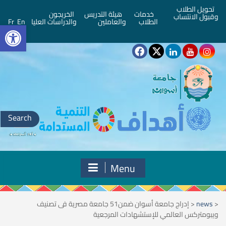
تحويل الطلاب
خدمات
هيئة التدريس
الخريجون
وقبول الانتساب
bar
الطلاب
والعاملين
والدراسات العليا
En
Fr
Search
for:
Menu
<
news
<
إدراج جامعة أسوان ضمن51 جامعة مصرية فى تصنيف
ويبومتركس العالمي للإستشهادات المرجعية