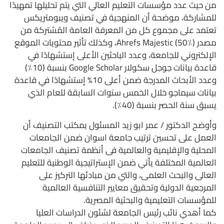
من حيث عدد مؤسسات التعليم العالي التي يتم تحليلها تمهيدًا
للمشاركة، موضحة أن المنهجية في تصنيف ويبومتريكس
تعتمد على مجموع كل من المعرفة العامة المُشتركة من
مصدر Ahrefs Majestic (50٪)، وكذلك تأثير محتويات الموقع
الإلكتروني للجامعة، وعدد الباحثين الأعلى إستشهادًا في
قاعدة بيانات جوجل سكولار Google Scholar بنسبة (10٪)
وعدد الأبحاث المدرجة ضمن أعلى 10% إستشهادًا في قاعدة
بيانات سيماجو خلال الخمس سنوات السابقة للعام الذي
يسبق سنة الحصر بنسبة (40٪).
وأوضح الدكتور / عمر ابو زيد المسئول بمكتب التصنيف أن
العمل على تحسين ترتيب جامعة اسوان ضمن الجامعات
المحلية والإقليمية والعالمية فى أنظمة تصنيف الجامعات
العالمية المختلفة يأتي ضمن الإستراتيجية الوطنية للتعليم
العالى والبحث العلمى، والتي من مبادئها التركيز على
المرجعية الدولية وتحقيق معايير التنافسية العالمية
للمؤسسات التعليمية والبحثية المصرية.
كما أهدي نائب رئيس الجامعة لشئون الدراسات العليا