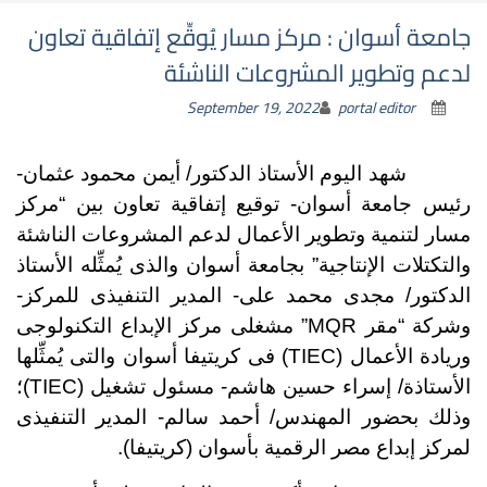
جامعة أسوان : مركز مسار يُوقِّع إتفاقية تعاون
لدعم وتطوير المشروعات الناشئة
September 19, 2022
portal editor
شهد اليوم الأستاذ الدكتور/ أيمن محمود عثمان-
رئيس جامعة أسوان- توقيع إتفاقية تعاون بين “مركز
مسار لتنمية وتطوير الأعمال لدعم المشروعات الناشئة
والتكتلات الإنتاجية” بجامعة أسوان والذى يُمثِّله الأستاذ
الدكتور/ مجدى محمد على- المدير التنفيذى للمركز-
وشركة “مقر MQR” مشغلى مركز الإبداع التكنولوجى
وريادة الأعمال (TIEC) فى كريتيفا أسوان والتى يُمثِّلها
الأستاذة/ إسراء حسين هاشم- مسئول تشغيل (TIEC)؛
وذلك بحضور المهندس/ أحمد سالم- المدير التنفيذى
لمركز إبداع مصر الرقمية بأسوان (كريتيفا).