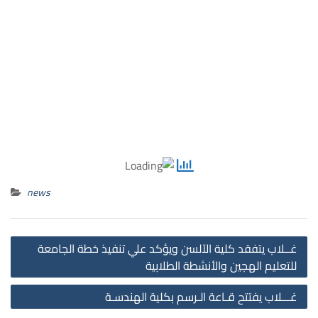
news
st
غــلاب يتفقد كلية الآلسن ويؤكد علي تنفيذ خطة الجامعة
on
للتعليم الهجين والأنشطة الطلابية
غـــلاب يفتتح قـاعة الـرسم بكلية الهندسـة