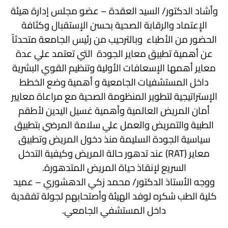
وأشاد الدكتور/ السيد العقدة – عضو مجلس إدارة هيئة
الإِعتماد والرقابة الصحية بحسن الإستقبال وكثافة
الحضور من الأطباء وبالترحيب من رئيس الجامعة متحدثاً
عن أهمية تطبيق معاير الجودة التي تعتمد علي عدة
معاير أهمها الإسعافات الأولية وتنظيم القوي البشرية
داخل المستشفيات الجامعية و أهمية وضع الخطط
الإستراتيجية لتطوير المنظومة الصحية
مع مراعاة معايير
أمان المريض العالمية
وأهمية غسيل اليدين لأطقم
الطبية والتمريض والعمل علي سلامة المرضي بتطبيق
سياسية الجودة السليمة منذ دخول المريض و
تطبيق
معاير (RAT) عند تدهور حالة المريض وكيفية التدخل
السريع لإنقاذ حياة المريض المتدهورة.
ووجه الأستاذ الدكتور/ محمد زكي الدهشوري – عميد
كلية الطب شكره لوفد الهيئة وأصتحابهم لجولة تفقدية
داخل المستشفي الجامعي.