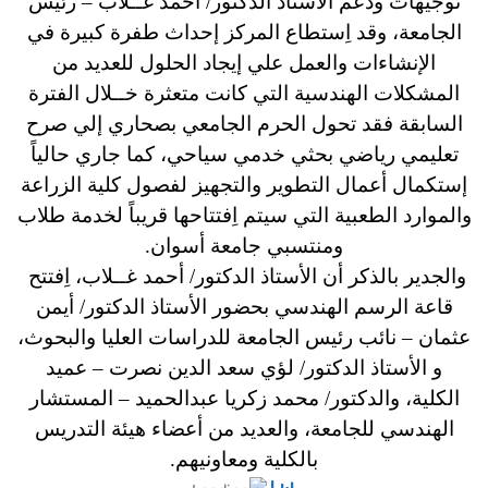
توجيهات ودعم الأستاذ الدكتور/ أحمد غــلاب – رئيس
الجامعة، وقد اِستطاع المركز إحداث طفرة كبيرة في
الإنشاءات والعمل علي إيجاد الحلول للعديد من
المشكلات الهندسية التي كانت متعثرة خــلال الفترة
السابقة فقد تحول الحرم الجامعي بصحاري إلي صرح
تعليمي رياضي بحثي خدمي سياحي،
كما جاري حالياً
إستكمال أعمال التطوير والتجهيز لفصول كلية الزراعة
والموارد الطعبية التي سيتم اِفتتاحها قريباً لخدمة طلاب
ومنتسبي جامعة أسوان.
والجدير بالذكر أن الأستاذ الدكتور/ أحمد غــلاب، اِفتتح
قاعة الرسم الهندسي بحضور الأستاذ الدكتور/ أيمن
عثمان – نائب رئيس الجامعة للدراسات العليا والبحوث،
و الأستاذ الدكتور/ لؤي سعد الدين نصرت – عميد
الكلية، والدكتور/ محمد زكريا عبدالحميد – المستشار
الهندسي للجامعة، والعديد من أعضاء هيئة التدريس
بالكلية ومعاونيهم.