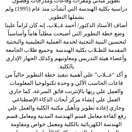
تطوير مباني ومقرات وقاعات ومدرجات وفصول
دراسية بكلية الهندسة التي أنشأت منذ عام (1995) ولم
يشملها التطوير.
أضاف الأستاذ الدكتور/ أحمد غــلاب، إنه كان لزاماً علينا
وضع خطة التطوير التي أصبحت مطلباً هاماً وأساسياً
لتحسين البنية التحتية لخدمة العملية التعليمية والبحثية
المقدمة للطـلاب بكلية الهندسة وجميع طلاب الجامعة
وأعضاء هيئة التدريس ومعاونيهم وكذلك الجهاز الإداري
بالكلية.
و أكد “غــلاب” علي أهمية تنفيذ خطة التطوير حالياً من
قاعات الحاسب الآلي و وحدة تكنولوجيا المعلومات
والعمل علي ربها بالإنترنت فائق السرعة، كما جاري
العمل علي إنشاء مركز أبحاث الذكاء الإصطناعي
وجاري إعادة تطوير وتأهيل مكتبة الكلية والعمل علي
رفع كفاءة معامل قسم الهندسة المدنية ومعامل قسم
الهندسة الكهربائية بالكلية ومعمل خواص ومقاومة