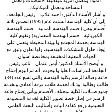
المواد ومعمل التربة ميكانيكا الأساسات ومعمل
المساحة ومعمل الميكانيكا.
و أشار الأستاذ الدكتور/ أحمد غلاب – رئيس الجامعة،
إلي أن كلية الهندسة أنشئت عام (1995) تتضمن ثلاثة
أقسام وهي ( قسم الهندسة المدنية – قسم الهندسة
الكهربائية – قسم الهندسة المعمارية) وتقوم كلية
الهندسة بخدمة المجتمع والبيئة المحيطة وتعمل علي
إيجاد حلول للمشكلات الهندسية، ولها تعاون وثيق مع
الجهات المعنية المختلفة بمحافظة أسوان .
و أوضح الأستاذ الدكتور/ أيمن عثمان – نائب رئيس
الجامعة للدراسات العليا والبحوث، أنه تم اليوم اِفتتاح
قاعة وصالة الرسم بكلية الهندسة والتي تسع عدد (84)
طالب وطالبة وذلك لخدمة طلاب فرقة أعدادي ولخدمة
جميع طــلاب الكلية بمختلف الأقسام ويأتي اِفتتاح قاعة
الرسم في إطار خطة تطوير الكلية لخدمة المنظومة
التعليمية ورفع كفاءة آليات وأساليب البحث العلمي