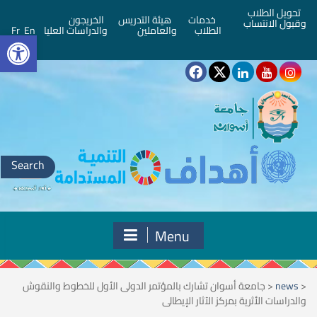
تحويل الطلاب
خدمات
هيئة التدريس
الخريجون
وقبول الانتساب
bar
الطلاب
والعاملين
والدراسات العليا
En
Fr
Search
for:
Menu
<
news
<
جامعة أسوان تشارك بالمؤتمر الدولى الأول للخطوط والنقوش
والدراسات الأثرية بمركز الآثار الإيطالى