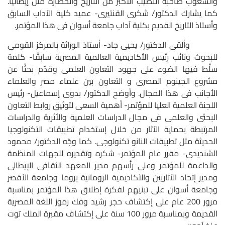
والشعوب صاحبة النصيب الأكبر من التاريخ والحضارة مثل إيطاليا.
كما يشارك الدكتور/ شكرى القنتيرى- عميد كلية الآداب السابق
وأستاذ التاريخ القديم بكلية آداب جامعة أسوان فى هذا المؤتمر.
وألقى الدكتور/ يحيى جاد- أستاذ الوراثة بالمركز القومى
للبحوث ونائب رئيس الأكاديمية العالمية المصرية سابقًا- كلمة
سلَّط فيها الضوء على جهود التعاون العلمى وقدّم بحثًا عن
مشروع الجينوم المصرى و التعاون بين علماء مصر والعلماء
الأجانب فى هذا المجال. وأوضح الدكتور/ بدوى إسماعيل- رئيس
اللجنة العلمية العليا للمؤتمر- أهمية السعى لتوثيق روابط التعاون
البحثى والعلمى فى مجال الدراسات العلمية والأثرية والدراسات
المرتبطة بحماية الآثار من خلال إستخدام تطبيقات التكنولوجيا
الحديثة مثل تطبيقات النانو تكنولوجى. كما وجّه الدكتور/ محمود
الشنديدى- مقرر عام المؤتمر- شكره وتقديره للجهات المنظمة
والداعمة للمؤتمر وعلى رأسهم مدير المعهد الثقافى الإيطالى
ومدير إتحاد الآثاريين والأكاديمية الرومانية بروما وجامعة الأقصر
وجامعة أسوان على تبنيهم لفكرة إطلاق هذا المؤتمر بمناسبة
مرور 200 عام على إكتشاف حجر رشيد وفك رموز اللغة المصرية
القديمة وبمناسبة مرور 100 سنة على إكتشاف مقبرة الملك توت