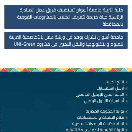
st
كلية التربية جامعة أسوان تستضيف فريق عمل المبادرة
on
الرئاسية حياة كريمة لتعريف الطلاب بالمشروعات القومية
بالمحافظة
جامعة أسوان تشارك بوفد فى ورشة عمل بالأكادیمیة العربیة
للعلوم والتكنولوجیا والنقل البحرى فى مشروع UNI-Green
نتائج الطلاب
أرسل استفسارك
الدعم الفني للإيميل الجامعي
أساسيات التحول الرقمي
بوابة الحكومة المصرية
نظام الملفات والاستحقاقات
اتحاد مكتبات الجامعات المصرية
الهيئة القومية لضمان جودة التعليم