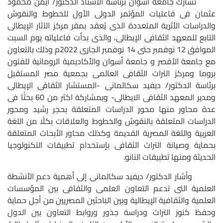
تشارك جامعة أسوان برئاسة الأستاذ الدكتور/ أيمن محمود
عثمان فى فاعليات المؤتمر الدولى الأول للخطوط والنقوش
والدراسات الأثرية المتعددة الذى يُعقد بمقر مركز الآثار الإيطالى
التابع للمعهد الثقافى الإيطالى، والذى بدأت فاعلياته يوم السبت
الموافق 12 نوفمبر حتى 14 نوفمبر الجارى 2022م وذلك بالتعاون
مع جامعة الأقصر و جامعة أسوان والأكاديمية الرومانية للفنون
بروما ومركز التراث الثقافى العالمى بجمعية مصر المستقبل
برئاسة الدكتور/ ديفيد سكالمانى -المستشار الثقافى الإيطالى
ومدير المعهد الثقافى الايطالى- وبمشاركة اكثر من 60 بحثًا فى
عدة محاور منها محور الدراسات المتعلقة بحجر رشيد ومحور
الدراسات المتعلقة بالنقوش والخطوط والعلاقات بكلًا من اللغة
العربية واللغة المصرية القديمة وكذلك محاور الأبحاث المتعلقة
بحماية وصيانة التراث الثقافى بإستخدام تطبيقات التكنولوجيا
الحديثة ومنها تطبيقات النانو.
وأشار الدكتور/ ديفيد سكالمانى إلى أهمية دعم الأنشطة
العلمية التى تدعم التعاون العلمى والثقافى بين المؤسسات
العلمية والثقافية الإيطالية وبين الباحثين المصريين من أجل حماية
وحفظ كنوز التراث ودراسة جذور وروابط التعاون بين الدول