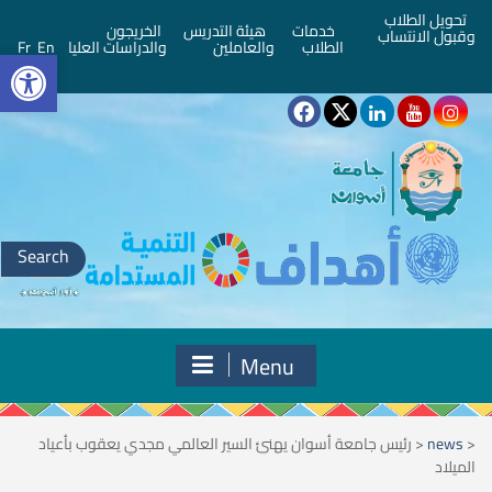
تحويل الطلاب
خدمات
هيئة التدريس
الخريجون
وقبول الانتساب
bar
الطلاب
والعاملين
والدراسات العليا
En
Fr
Search
for:
Menu
<
news
<
رئيس جامعة أسوان يهنئ السير العالمي مجدي يعقوب بأعياد
الميلاد