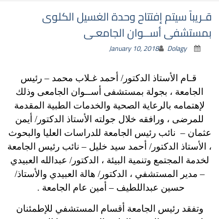
قـريباً سيتم إفتتاح وحدة الغسيل الكلوى
بمستشفى أســوان الجامعـى
January 10, 2018
Dolagy
قـام الأستاذ الدكتور/ أحمد غـلاب محمد – رئيس
الجامعة ، بجولة بمستشفى أســوان الجامعى وذلك
لإهتمامه بالرعاية الصحية والخدمات الطبية المقدمة
للمرضى ، ورافقه خلال جولته الأستاذ الدكتور/ أيمن
عثمان – نائب رئيس الجامعة للدراسات العليا والبحوث
، الأستاذ الدكتور/ أحمد سيد خليل – نائب رئيس الجامعة
لخدمة المجتمع وتنمية البيئة ، الدكتور/ عبدالله العبيدي
– مدير المستشفي ، الدكتور/ هالة العبيدي والأستاذ/
حسين عبداللطيف – أمين عام الجامعة .
وتفقد رئيس الجامعة أقسام المستشفي للإطمئنان