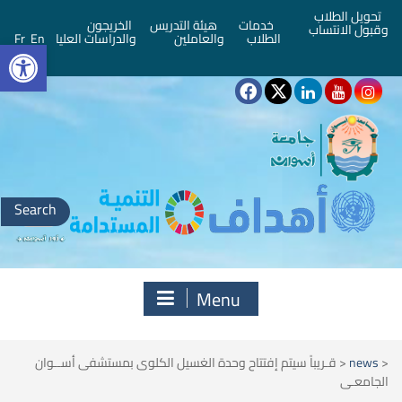
تحويل الطلاب
خدمات
هيئة التدريس
الخريجون
وقبول الانتساب
bar
الطلاب
والعاملين
والدراسات العليا
En
Fr
Search
for:
Menu
<
news
<
قـريباً سيتم إفتتاح وحدة الغسيل الكلوى بمستشفى أســوان
الجامعـى