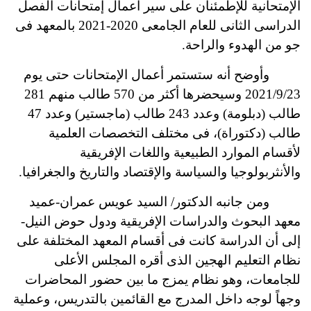
الإمتحانية للإطمئنان على سير أعمال إمتحانات الفصل
الدراسى الثانى للعام الجامعى 2020-2021 بالمعهد فى
جو من الهدوء والراحة.
وأوضح أنه ستستمر أعمال الإمتحانات حتى يوم
2021/9/23 وسيحضرها أكثر من 570 طالب منهم 281
طالب (دبلومة) وعدد 243 طالب (ماجستير) وعدد 47
طالب (دكتوراة)، فى مختلف التخصصات العلمية
لأقسام الموارد الطبيعية واللغات الإفريقية
والأنثربولوجيا والسياسة والإقتصاد والتاريخ والجغرافيا.
ومن جانبه الدكتور/ السيد عويس عمران-عميد
معهد البحوث والدراسات الإفريقية ودول حوض النيل-
إلى أن الدراسة كانت فى أقسام المعهد المختلفة على
نظام التعليم الهجين الذى أقره المجلس الأعلى
للجامعات، وهو نظام يمزج ما بين حضور المحاضرات
وجهاً لوجه داخل المدرج مع القائمين بالتدريس، وعملية