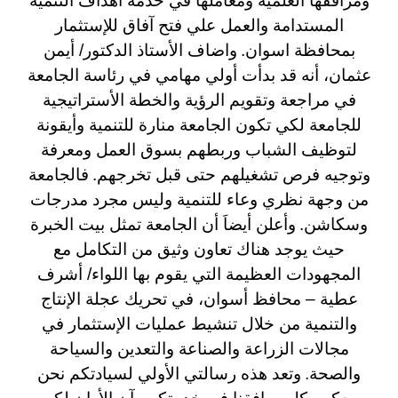
ومرافقها العلمية ومعاملها في خدمة أهداف التنمية
المستدامة والعمل علي فتح آفاق للإستثمار
بمحافظة اسوان.
واضاف الأستاذ الدكتور/ أيمن
عثمان، أنه قد بدأت أولي مهامي في رئاسة الجامعة
في مراجعة وتقويم الرؤية والخطة الأستراتيجية
للجامعة لكي تكون الجامعة منارة للتنمية وأيقونة
لتوظيف الشباب وربطهم بسوق العمل ومعرفة
وتوجيه فرص تشغيلهم حتى قبل تخرجهم.
فالجامعة
من وجهة نظري وعاء للتنمية وليس مجرد مدرجات
وسكاشن.
وأعلن أيضاَ أن الجامعة تمثل بيت الخبرة
حيث يوجد هناك تعاون وثيق من التكامل مع
المجهودات العظيمة التي يقوم بها اللواء/ أشرف
عطية – محافظ أسوان، في تحريك عجلة الإنتاج
والتنمية من خلال تنشيط عمليات الإستثمار في
مجالات الزراعة والصناعة والتعدين والسياحة
والصحة.
وتعد هذه رسالتي الأولي لسيادتكم نحن