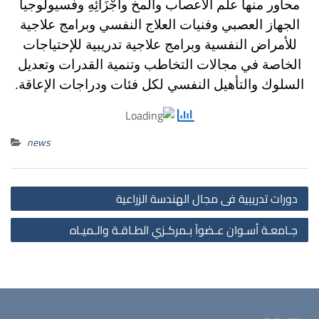
محاور
منها علم الأعصاب والمخ وأجْزَائِهِ وفسيولوجيا
الجهاز العصبي وفنيات العلاج النفسي وبرامج علاجية
للأمراض النفسية وبرامج علاجية تدريبية للإحتياجات
الخاصة في مجالات التخاطب وتنمية القدرات وتعديل
السلوك والتأهيل النفسي لكل فئات ودراجات الإعاقة.
news
st
دورات تدريبية فى مجال الهندسة الزراعية
on
جـامعـة أسـوان عـضواً بـمركـزي الطـاقـة والـميـاه