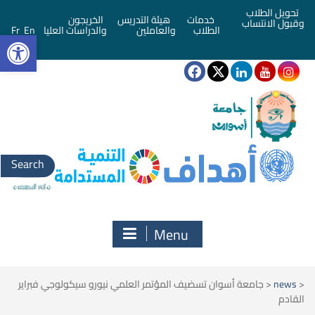
تحويل الطلاب
خدمات
هيئة التدريس
الخريجون
وقبول الانتساب
bar
الطلاب
والعاملين
والدراسات العليا
En
Fr
Search
for:
Menu
<
news
<
جامعة أسوان تسضيف المؤتمر العلمي نيورو سيكولوجي فبراير
القادم