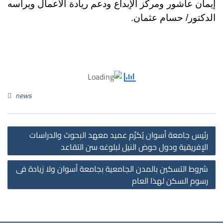
إيمان عاشور ومركز الإبداع ودعم ريادة الأعمال ويرأسه
الدكتور/ حسام عثمان.
news
st
رئيس جامعة أسوان يُكرِّم عميد معهد البحوث والدراسات
on
الإفريقية ودول حوض النيل لبلوغه سن التقاعد
شروط التسكين بالمدن الجامعية بجامعة أسوان ولا زيادة فى
رسوم السكن لهذا العام