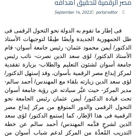
مصر الرقمية لتحقيق أهدافه
September 14, 2022
portal editor
فى إطار ما تقوم به الدولة نحو التحول الرقمى فى
ظل الجمهورية الجديدة وأيضًا طِبقًا لتوجيهات الأستاذ
الدكتور/ أيمن محمود عثمان- رئيس جامعة أسوان- قام
الأستاذ الدكتور/ لؤى سعد الدين نصرت- نائب رئيس
جامعة أسوان لشئون التعليم والطلاب- بزيارة تفقدية
لمركز إبداع مصر الرقمية بأسوان، وقد إستهل الدكتور/
لؤى سعد الدين زيارته بلقاء مع المهندس/ أحمد سالم-
مدير المركز- حيث عبَّر سيادته عن رؤية جامعة أسوان
تحت قيادة الدكتور/ أيمن عثمان رئيس الجامعة نحو
التحول الرقمى والدور المتوقع من مركز إبداع مصر
الرقمية فى هذا الإطار، كما إستمع الدكتور/ لؤى سعد
الدين لشرحٍ قدَّمه المهندس/ أحمد سالم عن خطة
التدريب المُعدَّة من المركز لدعم شباب أسوان من