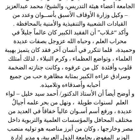
الجامعة أعضاء هيئة التدريس، والشيخ/ محمد عبدالعزيز
– وكيل وزارة الأوقاف الأسبق بأســوان وعدد من
القيادات الشعبية والتنفيذية والأمنية بالمحافظة .
وأكد “غـلاب” أن الفقيد الكبير كان عالماً جليلاً في
محراب العلم ، وحباه الله عزوجل بصفات عديدة
وحميدة، قلما تتكرر في أنسان آخر فقد كان يتميز بهيبة
العلماء ، وتواضع العظماء ، وكرم النبلاء ، لذلك أمتلك
قلوب وأفئدة كل من عرفوه ، وكانت جنازته الضخمة
وسرادق عزاءه الكبير بمثابة مظاهرة حب من جميع
أحبابه وأصدقاءه وتلاميذه.
و أوضح أيضاً أن الأستاذ الدكتور/ أحمد سيد خليل – لواء
العلم لسنوات طويلة ، ونهل من بحر علمه أجيالُ
عديدة ، ورفع أسم أسـوان عالياً خفاقاً في العديد من
مختلف المحافل والمؤسسات العلمية والتربوية داخل
مصر وخارجها ، وكان من أبرز مناصبه هو توليه منصب
الوزير المفوض بجامعة الدول العربية، و مدير إدارة