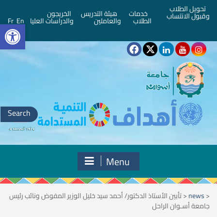
تحويل الطلاب
خدمات
هيئة التدريس
الخريجون
وقبول الانتساب
bar
الطلاب
والعاملين
والدراسات العليا
En
Fr
Search
for:
Menu
<
news
<
تأبين الأستاذ الدكتور/ أحمد سيد خليل الوزير المفوض ونائب رئيس
جامعة أسـوان الراحل