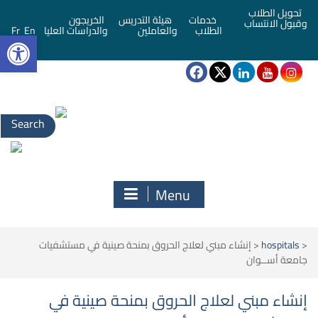
تحويل الطلاب
خدمات
هيئة التدريس
الخريجون
وقبول الانتساب
bar
الطلاب
والعاملين
والدراسات العليا
En
Fr
Search
for:
Menu
<
hospitals
<
إنشاء مبني لعلاج الحروق بمنحة صينية في مستشفيات
جامعة أســوان
إنشاء مبني لعلاج الحروق بمنحة صينية في