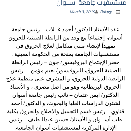
مستشفيات جامعة أســوان
March 3, 2019
Dolagy
عقد الأستاذ الدكتور/ أحمد غــلاب – رئيس جامعة
أسوان، إجتماعاً مع وفد من الرابطة الصينية للحروق
تمهيداً لإنشاء مبني متكامل لعلاج الحروق في
مستشفيات الجامعة بمنحة من الحكومة الصينية .
حضر الإجتماع البروفيسور/ جون – رئيس الرابطة
الصينية للحروق، البروفيسور/ نعيم مؤمن – رئيس
الرابطة الدولية للحروق، و المشرف على منظمة علاج
الحروق البريطانية وهو من أصل مصري ، و الأستاذ
الدكتور/ ايمن عثمان – نائب رئيس جامعة أسوان
لشئون الدراسات العليا والبحوث، و الدكتور/ أحمد
قناوي – رئيس قسم التجميل والاِصلاح والحروق بكلية
طب أســوان و الأستاذ/ حسين عبداللطيف – رئيس
الإدارة المركزية لمستشفيات أسوان الجامعية.