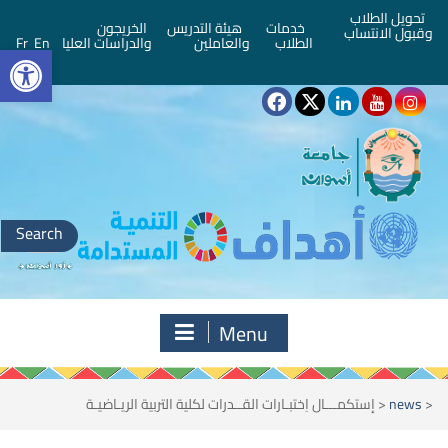
تحويل الطلاب
خدمات
هيئة التدريس
الخريجون
وقبول الانتساب
bar
الطلاب
والعاملين
والدراسات العليا
En
Fr
Search
for:
Menu
<
news
<
إستكمـــال اِختبـارات القــدرات لكلية التربية الريـاضيـة