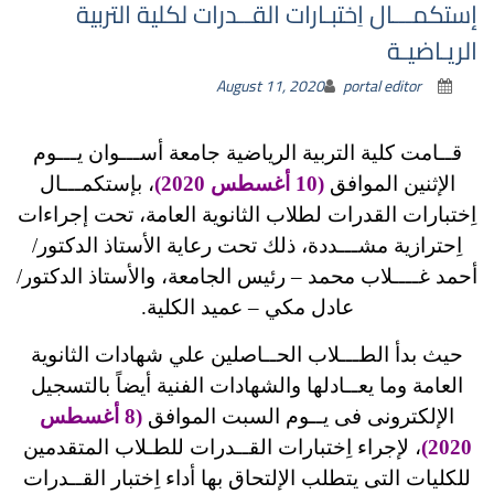
إستكمـــال اِختبـارات القــدرات لكلية التربية
الريـاضيـة
August 11, 2020
portal editor
قــامت كلية التربية الرياضية جامعة أســـوان يـــوم
الإثنين الموافق
(10 أغسطس 2020)
، بإستكمـــال
اِختبارات القدرات لطلاب الثانوية العامة، تحت إجراءات
اِحترازية مشـــددة، ذلك تحت رعاية الأستاذ الدكتور/
أحمد غــــلاب محمد – رئيس الجامعة، والأستاذ الدكتور/
عادل مكي – عميد الكلية.
حيث بدأ الطـــلاب الحــاصلين علي شهادات الثانوية
العامة وما يعــادلها والشهادات الفنية أيضاً بالتسجيل
الإلكترونى فى يــوم السبت الموافق
(8 أغسطس
2020)
، لإجراء اِختبارات القــدرات للطـلاب المتقدمين
للكليات التى يتطلب الإلتحاق بها أداء اِختبار القــدرات