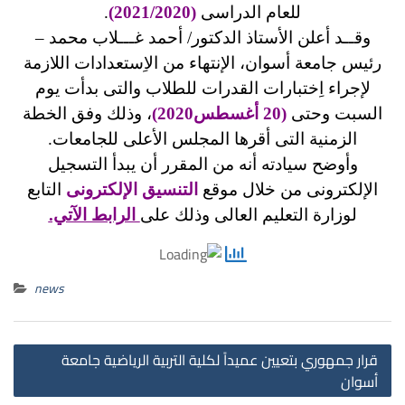
للعام الدراسى
(2021/2020)
.
وقــد أعلن الأستاذ الدكتور/ أحمد غـــلاب محمد –
رئيس جامعة أسوان، الإنتهاء من الاِستعدادات اللازمة
لإجراء اِختبارات القدرات للطلاب والتى بدأت يوم
السبت وحتى
(
20 أغسطس2020)
، وذلك وفق الخطة
الزمنية التى أقرها المجلس الأعلى للجامعات.
وأوضح سيادته أنه من المقرر أن يبدأ التسجيل
الإلكترونى من خلال موقع
التنسيق الإلكترونى
التابع
لوزارة التعليم العالى وذلك على
الرابط الآتي.
news
st
قرار جمهوري بتعيين عميداً لكلية التربية الرياضية جامعة
on
أسوان