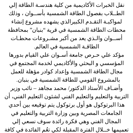
نقل الخبرات الأكاديمية من كلية هندسـة الطاقة إلي
الطــلاب بفصول الطاقة الشمسية بأســوان ، وذلك
لمواكبـة التقـدم الكبيرالذي يشهده مشروع إنشاء
محطات الطاقة الشمسية في قرية “بنبان” بمحافظة
أســوان والـذي يعد من أكبر مشـروعات محطـات
الطاقـة الشمسية في العالم.
مؤكد علي حـرص جامعة أسـوان علي القيام بدورها
المؤسسي و البحثي والأكاديمي لخدمة المجتمع في
مجال الطاقة الشمسية وإعداد كوادر مؤهلة للعمل
بالمشروع القومي للطاقة الشمسية في بنبان.
وأضـاف الأستاذ الدكتور/ محمد مجاهد – نائب وزير
التربية والتعليم والتعليم الفني لشئون التعليم الفني، أن
هذا البرتوكول هو أول برتوكول يتم توقيعه بين أحدي
الجامعات المصرية وبين وزارة التربية والتعليم في
المجال الفني وهي فكرة رائدة سوف نسعي إلي
تعميمها خــلال الفترة المقبلة لكي تعُم الفائدة في كافة