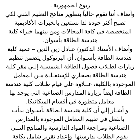
ربوع الجمهورية .
وأضاف أننا نقوم حالياً بتطوير مناهج التعليم الفني لكي
تصبح أكثر جودة لذا نستعين بالخبرات الأكاديمية
المتخصصة في كافة المجالات ومن بينهما خبراء كلية
هندسة الطاقة بأسوان.
وأضاف الأستاذ الدكتور/ عـادل زين الدين – عميد كلية
هندسة الطاقة بأسـوان، أن البرتوكول يتضمن تنظيم
زيارات لطـلاب فصول الطاقة الشمسية إلـي مقر كلية
هندسة الطاقة بصحاري للإستفـادة مـن المعامل
الموجودة بالكلية، عــلاوة علي قيام طـلاب كلية هندسة
الطاقة ايضاً بزيارة المدارس الصناعية التي يوجد بها
معامل متطورة في أقسام الميكانيكا.
و أشـار إلي أن كلية هندسة الطاقة بأسـوان بدأت
بالفعل في تقييم المعامل الموجودة بالمدارس
الصناعية ومراجعة المواد الدارسية والمناهج التــي
يقوم الطلاب بدارستها وإعداد تقرير شامل بكافة