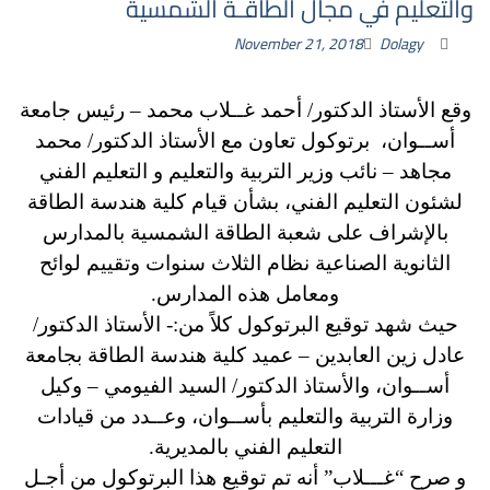
والتعليم في مجال الطاقـة الشمسية
November 21, 2018
Dolagy
وقع الأستاذ الدكتور/ أحمد غــلاب محمد – رئيس جامعة
أســوان، برتوكول تعاون مع الأستاذ الدكتور/ محمد
مجاهد – نائب وزير التربية والتعليم و التعليم الفني
لشئون التعليم الفني، بشأن قيام كلية هندسة الطاقة
بالإشراف على شعبة الطاقة الشمسية بالمدارس
الثانوية الصناعية نظام الثلاث سنوات وتقييم لوائح
ومعامل هذه المدارس.
حيث شهد توقيع البرتوكول كلاً من:- الأستاذ الدكتور/
عادل زين العابدين – عميد كلية هندسة الطاقة بجامعة
أســوان، والأستاذ الدكتور/ السيد الفيومي – وكيل
وزارة التربية والتعليم بأســوان، وعــدد من قيادات
التعليم الفني بالمديرية.
و صرح “غـــلاب” أنه تم توقيع هذا البرتوكول من أجـل