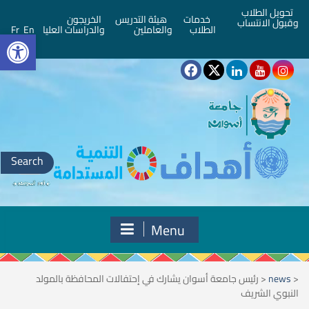
تحويل الطلاب
خدمات
هيئة التدريس
الخريجون
وقبول الانتساب
bar
الطلاب
والعاملين
والدراسات العليا
En
Fr
Search
for:
Menu
<
news
<
رئيس جامعة أسوان يشارك في إحتفالات المحافظة بالمولد
النبوي الشريف