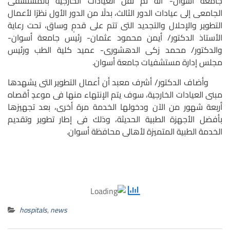
جامعة أسوان- أنه تم نقل العيادات الخارجية بالمستشفى
الجامعى إلى عيادات الدور الثالث، بدلًا من الدور الأول نظرًا لأعمال
التطوير والإحلال والتجديد التى تتم على قدمٍ وساق، تحت رعاية
الأستاذ الدكتور/ أيمن محمود عثمان- رئيس جامعة أسوان-
والدكتور/ محمد زكى الدهشورى- عميد كلية الطب ورئيس
مجلس إدارة مستشفيات جامعة أسوان.
وأضاف الدكتور/ أشرف معبد أن أعمال التطوير التى يشهدها
مبنى العيادات الخارجية، سوف يتم الإنتهاء منها فى موعدٍ أقصاه
أربعة شهور من الآن ودخولها الخدمة مرة أخرى، بعد تجهيزها
بأفضل الأجهزة الطبية الحديثة، وذلك فى إطار تطوير وتقديم
الخدمة الطبية المتميزة لأهالى محافظة أسوان.
hospitals
,
news