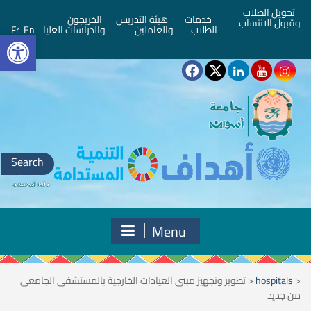
تحويل الطلاب
خدمات
هيئة التدريس
الخريجون
وقبول الانتساب
bar
الطلاب
والعاملين
والدراسات العليا
En
Fr
Search
for:
Menu
<
hospitals
<
تطوير وتجهيز مبنى العيادات الخارجية بالمستشفى الجامعى
من جديد