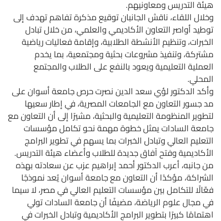
هيئة التدريس ومعاونيهم.
وخلال اللقاء، ناقش الجانبان توقيع مذكرة تفاهم تهدف إلى
توطيد أواصر التعاون الأكاديمي والعلمي، من خلال تبادل
الخبرات، وتنظيم الأنشطة الطلابية، وإقامة فعاليات رياضية
مشتركة، وتنفيذ مشروعات بحثية ومجتمعية، بما يخدم
العملية التعليمية ويعود بالنفع على الطلاب والمجتمع
المحلي.
وأكد الدكتور لؤي سعد الدين نصرت حرص جامعة أسوان على
مد جسور التعاون مع الجامعات المصرية، في إطار سعيها
لتطوير المنظومة التعليمية والبحثية، مشيرًا إلى أن التعاون مع
جامعة السادات يمثل خطوة مهمة نحو تكامل مؤسسات
التعليم العالي وتبادل الخبرات بما يسهم في تطوير البرامج
الأكاديمية وفتح آفاق جديدة للطلاب وأعضاء هيئة التدريس.
من جانبه، أعرب الدكتور أحمد إبراهيم عزب عن سعادته بهذه
الشراكة، مؤكدًا أن التعاون مع جامعة أسوان يُعد نموذجًا
فعّالًا للتكامل بين مؤسسات التعليم العالي في مصر، لا سيما
في مجال علوم الرياضة، مضيفًا أن جامعة السادات تولي
اهتمامًا كبيرًا بتطوير البرامج الأكاديمية وتبادل الخبرات في