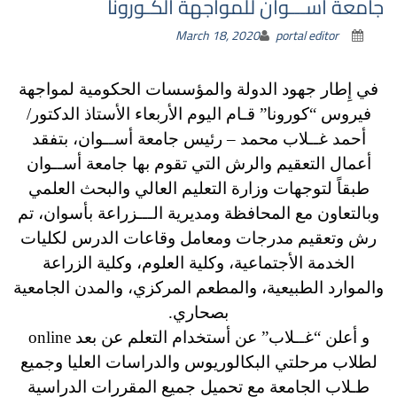
جامعة أســـوان للمواجهة الكـورونا
March 18, 2020
portal editor
في إِطار جهود الدولة والمؤسسات الحكومية لمواجهة
فيروس “كورونا” قـام اليوم الأربعاء الأستاذ الدكتور/
أحمد غــلاب محمد – رئيس جامعة أســوان، بتفقد
أعمال التعقيم والرش التي تقوم بها جامعة أســوان
طبقاً لتوجهات وزارة التعليم العالي والبحث العلمي
وبالتعاون مع المحافظة ومديرية الـــزراعة بأسوان، تم
رش وتعقيم مدرجات ومعامل وقاعات الدرس لكليات
الخدمة الأجتماعية، وكلية العلوم، وكلية الزراعة
والموارد الطبيعية، والمطعم المركزي، والمدن الجامعية
بصحاري.
و أعلن “غــلاب” عن أستخدام التعلم عن بعد online
لطلاب مرحلتي البكالوريوس والدراسات العليا وجميع
طـلاب الجامعة مع تحميل جميع المقررات الدراسية