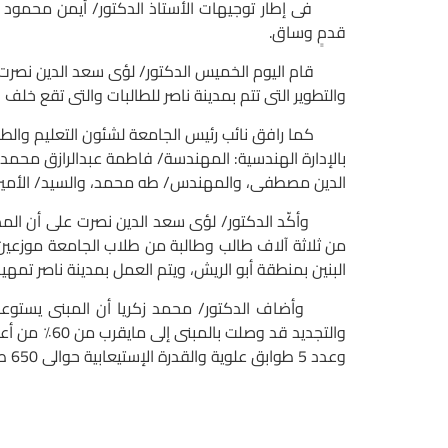
فى إطار توجيهات الأستاذ الدكتور/ أيمن محمود عثمان
قدمٍ وساق.
قام اليوم الخميس الدكتور/ لؤى سعد الدين نصرت- نائ
والتطوير التى تتم بمدينة ناصر للطالبات والتى تقع خ
كما رافق نائب رئيس الجامعة لشئون التعليم والطلاب
بالإدارة الهندسية: المهندسة/ فاطمة عبدالرازق م
الدين مصطفى، والمهندس/ طه محمد، والسيد/ الأمير ح
البنين بمنطقة أبو الريش، ويتم العمل بمدينة ناصر تمهيدًا لدخ
وعدد 5 طوابق علوية والقدرة الإستيعابية حوالى 650 طا