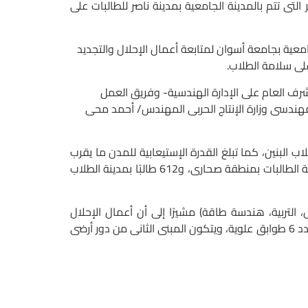
ى تتم بالمدينة الجامعية بمدينة ناصر للطالبات على
ية بجامعة أسوان لمتابعة أعمال الإحلال والتجديد
لى سلامة الطلاب.
ف العام على الإدارة الهندسية- وفريق العمل
ندسى وزارة الإنتاج الحربى المهندس/ أحمد محى
ور/ لؤى سعد الدين نصرت على أن المدن الجامعية لجامعة أسوان، يبلغ عددها 5 مدن، منها 3 للبنات و2 للطلاب البنين، كما تبلغ القدرة الإستيعابية للمدن ما يقرب
من ثلاثة آلاف طالب وطالبة من طلاب الجامعة موزعين بواقع 194 طالبة بمدينة الطالبات بمنطقة السماد، و972 طالبة بمدينة الطالبات بمنطقة صحارى، و612 طالبًا بمدينة الطلاب
طب، الألسن، الحقوق، التمريض، التربية، هندسة طاقة) مشيرًا إلى أن أعمال الإحلال
والتجديد قد وصلت بالمبنى إلى مايقرب من 60٪ من أعمال التشطيب والتجهيزات النهائية، كما يتكون المبنى من دور أرضى وعدد 6 طوابق علوية، ويتكون المبنى الثانى من دور أرضى