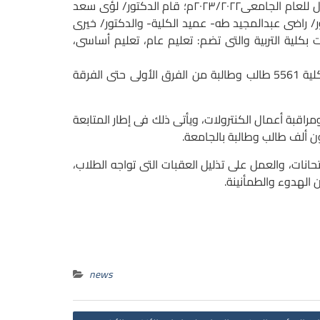
امعى٢٠٢٣/٢٠٢٢م؛
قام الدكتور/ لؤى سعد
ور/ راضى عبدالمجيد طه- عميد الكلية- والدكتور/ خيرى
بكلية التربية والتى تضم: تعليم عام، تعليم أساسى،
وقد إطمأن نائب رئيس الجامعة لشئون التعليم والطلاب على توفير كافة إمكانيات الكلية لراحة الطلاب، كما تضم الكلية 5561 طالب وطالبة من الفرق الأولى حتى الفرقة
راقبة أعمال الكنترولات، ويأتى ذلك فى إطار المتابعة
ات، والعمل على تذليل العقبات التى تواجه الطلاب،
 الهدوء والطمأنينة.
news