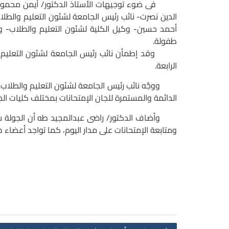
فى ضوء توجيهات الأستاذ الدكتور/ أيمن محمود عثمان- 
الدين نصرت- نائب رئيس الجامعة لشئون التعليم والطلاب
أحمد حسين- وكيل الكلية لشئون التعليم والطلاب- وذل
طفولة.
الرابعة.
ووجَّه نائب رئيس الجامعة لشئون التعليم والطلاب بضرو
الدائمة والمستمرة للجان الإمتحانات بمختلف كليات الجامعة والتى يبلغ عددها 18 كلية ومعهدين، والتى ي
وأضاف الدكتور/ راضى عبدالمجيد طه أن الجولة شملت 
ومتابعة الإمتحانات على مدار اليوم، كما تواجد أعضاء