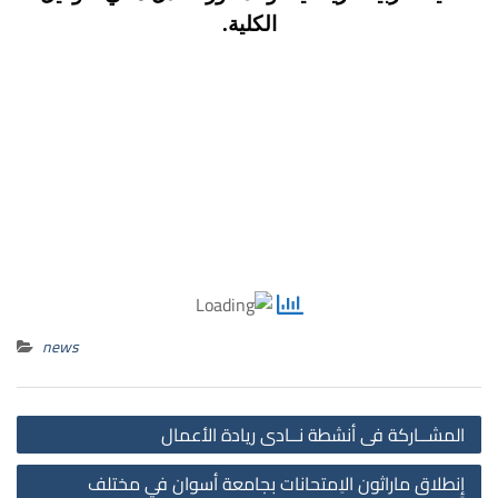
الكلية.
news
st
المشــاركة فى أنشطة نــادى ريادة الأعمال
on
إِنطلاق ماراثون الاِمتحانات بجامعة أسوان في مختلف