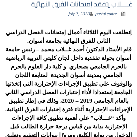
غــــلاب يتفقد اِمتحانات الفرق النهائية
July 7, 2020
portal editor
اِنطلقت اليوم الثلاثاء أعمال اِمتحانات الفصل الدراسي
الثاني للفرق النهائية بجامعة أسوان.
قام الأستاذ الدكتور/ أحمد غــلاب محمد – رئيس جامعة
أسوان بجولة تفقدية داخل لجان كليتي التربية الرياضية
بالحرم الجامعي بصحاري و كلية دار العلوم بالحرم
الجامعي بمدينة أسوان الجديدة لمتابعة اللجان
والوقوف علي تطبيق الإجراءات الاِحترازية التي إتخذتها
الجامعة اِستعدادا لأداء اِختبارات الفصل الدراسي الثاني
بالعام الجامعي 2019 – 2020، وذلك في إطار تطبيق
الإجراءات الاِحترازية أثناء فترة اِختبارات الفرق النهائية.
وأكد “غـــلاب” علي أهمية تطبيق كافة الإجراءات
الاِحترازية بداية من قياس درجة حرارة الطالب قبل
الدخول من بوابة الكلية، ومرورًا ببوابات التعقيم وتعليق