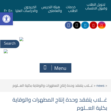
تحويل الطلاب
خدمات
هيئة التدريس
الخريجون
وقبول الانتساب
bar
الطلاب
والعاملين
والدراسات العليا
En
Fr
Search
for:
Menu
<
news
<
غــلاب يتفقد وحدة إنتاج المطهرات والوقاية بكلية العــلوم
غــلاب يتفقد وحدة إنتاج المطهرات والوقاية
بكلية العــلوم