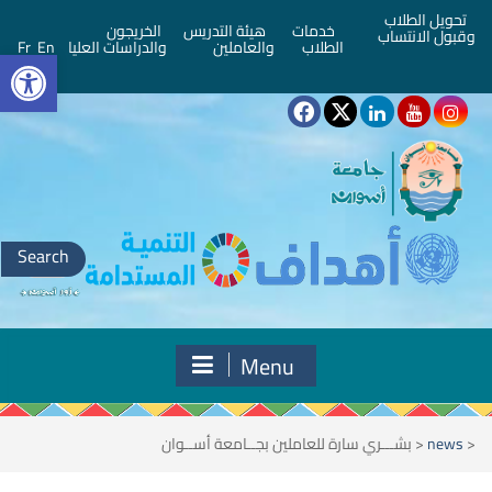
تحويل الطلاب
خدمات
هيئة التدريس
الخريجون
وقبول الانتساب
bar
الطلاب
والعاملين
والدراسات العليا
En
Fr
Search
for:
Menu
<
news
<
بشـــري سارة للعاملين بجــامعة أســوان