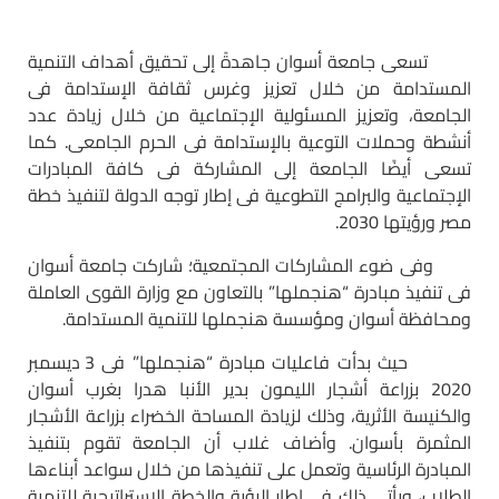
تسعى جامعة أسوان جاهدةً إلى تحقيق أهداف التنمية
المستدامة من خلال تعزيز وغرس ثقافة الإستدامة فى
الجامعة، وتعزيز المسئولية الإجتماعية من خلال زيادة عدد
أنشطة وحملات التوعية بالإستدامة فى الحرم الجامعى. كما
تسعى أيضًا الجامعة إلى المشاركة فى كافة المبادرات
الإجتماعية والبرامج التطوعية فى إطار توجه الدولة لتنفيذ خطة
مصر ورؤيتها 2030.
وفى ضوء المشاركات المجتمعية؛ شاركت جامعة أسوان
فى تنفيذ مبادرة “هنجملها” بالتعاون مع وزارة القوى العاملة
ومحافظة أسوان ومؤسسة هنجملها للتنمية المستدامة.
حيث بدأت فاعليات مبادرة “هنجملها” فى 3 ديسمبر
2020 بزراعة أشجار الليمون بدير الأنبا هدرا بغرب أسوان
والكنيسة الأثرية، وذلك لزيادة المساحة الخضراء بزراعة الأشجار
المثمرة بأسوان. وأضاف غلاب أن الجامعة تقوم بتنفيذ
المبادرة الرئاسية وتعمل على تنفيذها من خلال سواعد أبناءها
الطلاب، ويأتى ذلك فى إطار الرؤية والخطة الإستراتيجية للتنمية