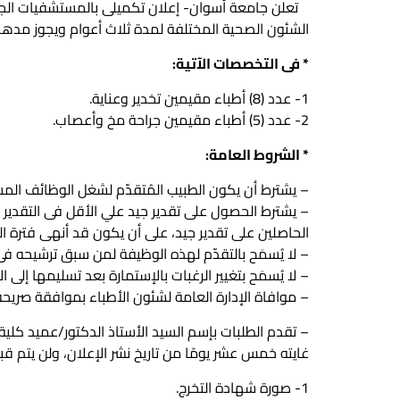
تعلن جامعة أسوان- إعلان تكميلى بالمستشفيات الجام
الشئون الصحية المختلفة لمدة ثلاث أعوام ويجوز مدها
* فى التخصصات الآتية:
1- عدد (8) أطباء مقيمين تخدير وعناية.
2- عدد (5) أطباء مقيمين جراحة مخ وأعصاب.
* الشروط العامة:
– يشترط أن يكون الطبيب المُتقدّم لشغل الوظائف المش
– يشترط الحصول على تقدير جيد علي الأقل فى التقدير ا
الحاصلين على تقدير جيد، على أن يكون قد أنهى فترة التدر
– لا يُسمَح بالتقدّم لهذه الوظيفة لمن سبق ترشيحه فى 
– لا يُسمَح بتغيير الرغبات بالإستمارة بعد تسليمها إل
– موافاة الإدارة العامة لشئون الأطباء بموافقة صريح
– تقدم الطلبات بإسم السيد الأستاذ الدكتور/عميد كلي
غايته خمس عشر يومًا من تاريخ نشر الإعلان، ولن يتم قبو
1- صورة شهادة التخرج.