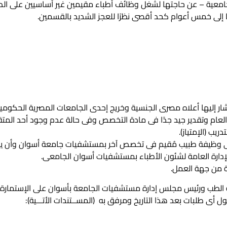
عية – عن حاجتها لشغل وظائف أطباء مقيمين غير أساسيين على الدرجة
 إلى خمس أعوام كحد أقصى نظرًا للعجز الشديد بالقسمين.
ار إليها أعلاه مصرى الجنسية وخريج إحدى الجامعات المصرية الحكومية
لعام وتقدير جيد جدًا فى مادة التخصص وفى حالة عدم وجود أحد المتقدم
يب (الإمتياز).
وظيفة طبيب مُقيم فى تخصص آخر بمستشفيات جامعة أسوان وأن يكون من دفعا
ى الإدارة العامة لشئون الأطباء بمستشفيات أسوان الجامعى.
ة من جهة العمل.
ة الطب ورئيس مجلس إدارة مستشفيات الجامعة بأسوان على الإستمارة الم
ل أى طلبات بعد هذا التاريخ ومرفق به (المســتندات الأتـــية):