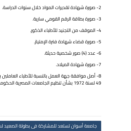
2- صورة شهادة تقديرات المواد خلال سنوات الدراسة.
3- صورة بطاقة الرقم القومي سارية.
4- الموقف من التجنيد للأطباء الذكور.
5- صورة قضاء شهادة فترة الإمتياز.
6- عدد (4) صور شخصية حديثة.
7- صورة شهادة الميلاد.
8- أصل موافقة جهة العمل بالنسبة للأطباء العاملين
49 لسنة 1972 بشأن تنظيم الجامعات المصرية الحكومية وما يُعادِلها، والقانون رقم 81 لسنة 2016 بشأن الخدمة المدنية ولائحته التنفيذية.
جامعة أسوان تستعد للمشاركة فى بطولة الصعيد لسبا