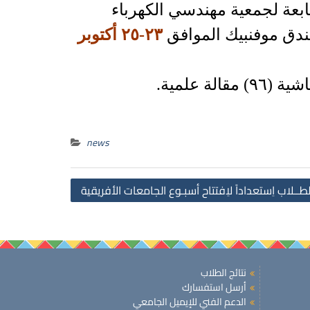
لتابعة لجمعية مهندسي الكهرباء
دق موفنبيك الموافق
٢٣-٢٥ أكتوبر
لة علمية.
news
Post
طــلاب اِستعداداً لاِفتتاح أسبـوع الجامعات الأفريقية
navigation
نتائج الطلاب
أرسل استفسارك
الدعم الفني للإيميل الجامعي