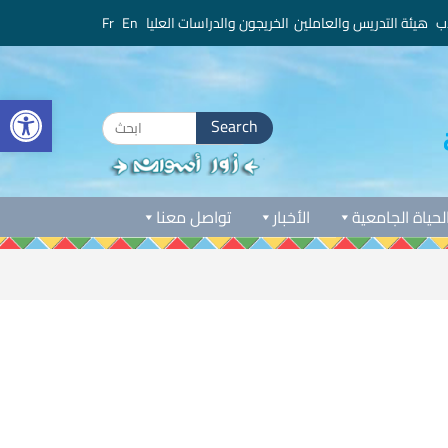
ب
هيئة التدريس والعاملين
الخريجون والدراسات العليا
En
Fr
bar
Search
for:
لحياة الجامعية
الأخبار
تواصل معنا