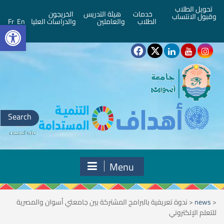
تحويل الطلاب
خدمات
هيئة التدريس
الخريجون
وقبول الانتساب
bar
الطلاب
والعاملين
والدراسات العليا
En
Fr
Search
for:
Menu
<
news
<
ندوة تعريفية بالبرامج المشتركة بين جامعتي أسوان والمصرية
للتعلم الإلكتروني