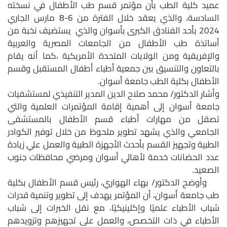
عميد كلية الطب بأن مؤتمر قسم طب الأطفال في نسخته
السادسة، والذي يعقد خلال الفترة من 6-8 مارس الجاري
2024 بأحد الفنادق الكبرى بأسوان والذي يستضيف نخبة من
أساتذة طب الأطفال من الجامعات المصرية والعربية
والإفريقية ومن الولايات المتحدة الأمريكية ،كما أنه يقام
بالتعاون والتنسيق بين جمعية أطباء أطفال المستقبل وقسم
الأطفال بكلية الطب جامعة أسوان.
وأشار الدكتور/ محمد صلاح الدين المدير التنفيذي لمستشفيات
جامعة أسوان إلى أهمية إقامة المؤتمرات العلمية والتي
تصقل من مهارات أطباء قسم الأطفال بالمستشفى
الجامعي والذي يشهد تطوير ملحوظ من خلال توفير الكوادر
الطبية وتجهيز القسم بأحدث الأجهزة الطبية والعمل علي زيادة
عدد الحضانات خدمة لأهالي أسوان ومرضي محافظات جنوب
الصعيد.
وأوضح الدكتور/ بهاء الهواري، رئيس قسم الأطفال بكلية
طب جامعة أسوان، أن المؤتمر يهدف إلى تطوير وتنمية قدرات
شباب الأطباء علميًا وإكلينيكيًا، مع نقل الخبرات إلى شباب
الأطباء في ذات التخصص، والعمل على تجهيزهم وتزويدهم