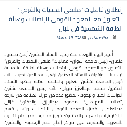
إنطلاق فاعليات” ملتقى التحديات والفرص”
بالتعاون مع المعهد القومى للإتصالات وهيئة
الطاقة الشمسية فى بنبان
March 15, 2023
portal editor
أُقيم اليوم الأربعاء تحت رعاية الأستاذ الدكتور/ أيمن محمود
عثمان- رئيس جامعة أسوان- فعاليات” ملتقى التحديات والفرص”
بالتعاون مع المعهد القومى للإتصالات وهيئة الطاقة الشمسية
فى بنبان، وإشراف الأستاذ الدكتور/ لؤى سعد الدين نصرت- نائب
رئيس الجامعة لشئون التعليم والطلاب- وذلك بحضور الأستاذ
الدكتور/ محمد عبدالعزيز مهلل- نائب رئيس الجامعة لشئون
الدراسات العليا والبحوث- بحضور عدد من خبراء الصناعة من شركة
إتصالات المهندس/ محمود عبدالرازق والدكتور/ غزالى
عبدالعاطى- مُمثل المعهد القومى للإتصالات ورئيس قسم
الإلكترونيات بالمعهد والدكتورة/ فيروز محمود- مدير عام التدريب
بالمعهد والمشرف على مراكز إبداع مصر الرقمية- والدكتور/