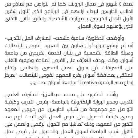
لمدة ٤ شهور فى مجال البروبنت كما تم التواصل مع نماذج من
الطلاب الدارسين لإبداء آراءهم فى البرنامج الذى تناول شقين
الأول تأهيل الخريجين بالمهارات الشخصية والشق الثانى التقنى
الذى يؤهلهم لسوق العمل.
وأوضحت الدكتورة/ سامية حشمت- المشرف العلى للتدريب-
أنه تم توقيع بروتوكول تعاون بين المعهد القومى للإتصالات
وهيئة الطاقة الشمسية فى بنبان لخدمة الخريجين من جامعة
أسوان. وذلك بهدف التعرّف على الفرص المتاحة وكيفية التغلب
على المعوقات فى سوق العمل المصرى والعالمى ويُقام
الملتقى بمحافظة أسوان بفرع المعهد القومى للإتصالات “بمركز
إبداع مصر الرقمية Creativa” بجامعة أسوان بصحارى.
وأشاد الدكتور/ على محمد عبدالعزيز- المشرف العلمى
للتدريب ومدير البوابة الإلكترونية بالجامعة- بفرص التدريب وكيفية
التواصل مع مجموعة من شباب الدارسين، من خريجى المعهد
ومدى كيفية الحصول على فرص العمل التى أُتيحت لهم بعد
التخرج من المعهد، وذلك تماشيًا مع التحول الرقمى والعمل على
تأهيل شباب الجامعة لسوق العمل والحصول على فرص عمل