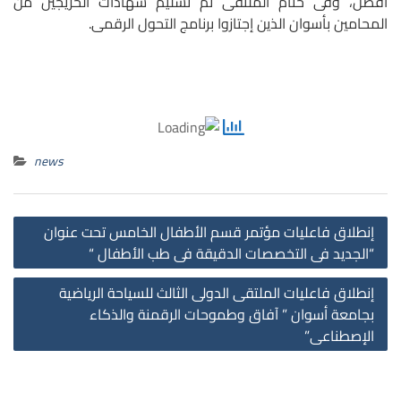
أفضل، وفى ختام الملتقى تم تسليم شهادات الخريجين من
المحامين بأسوان الذين إجتازوا برنامج التحول الرقمى.
news
st
إنطلاق فاعليات مؤتمر قسم الأطفال الخامس تحت عنوان
on
“الجديد فى التخصصات الدقيقة فى طب الأطفال “
إنطلاق فاعليات الملتقى الدولى الثالث للسياحة الرياضية
بجامعة أسوان ” آفاق وطموحات الرقمنة والذكاء
الإصطناعى”