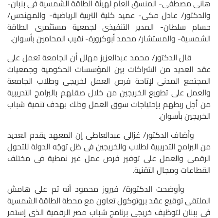
هانى مصطفى- المنسق العام لهيئة الطاقة الشمسية فى بنبان-
والدكتور/ عادل مكى- عميد كلية التربية الرياضية- والمهندس/
حسام سلطان- المدير التنفيذى لجمعية مستثمرى الطاقة
الشمسية- والمستشار/ محمد أبوكرورة- نقيب المحامين بأسوان.
قال الدكتور/ محمد عبدالعزيز مهلل أن الجامعة تعمل على
عقد العديد من الشراكات بين المؤسسات الحكومية وجمعيات
المجتمع المدنى لإتاحة فرص العمل لخريجى وطلاب الجامعة
والعمل على تطويع الخريجين من خلال صقلهم بالبرامج التدريبية
من أجل ربطهم بإحتياجات سوق العمل وذلك بهدف تنمية شباب
الخريجين بأسوان.
وأضاف الدكتور/ غزالى عبدالعاطى إن المعهد يقدم العديد
من البرامج التدريبية لطلاب والخريجين فى ظل توجّه الدولة للتحول
الرقمى والعمل على توفير فرص عمل غير نمطية فى مختلف
القطاعات ومجال التقنية.
وأوضحت الدكتورة/ فيروز محمود أنه تم على هامش
الملتقى توقيع عقد بروتوكول تعاون مع محطة الطاقة الشمسية
فى ببنان لتوظيف خريجى برنامج شباب مصر الرقمية الذى إستمر