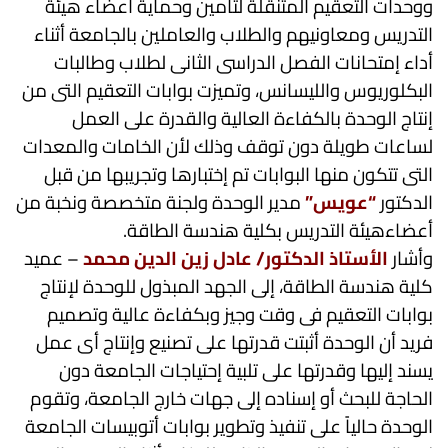
ووحدات التعقيم المتنقلة لتأمين وحماية أعضاء هيئة
التدريس ومعاونيهم والطلاب والعاملين بالجامعة أثناء
أداء إمتحانات الفصل الدراسى الثانى لطلاب وطالبات
البكلوريوس والليسانس، وتميزت بوابات التعقيم التى من
إنتاج الوحدة بالكفاءة العالية والقدرة على العمل
لساعات طويلة دون توقف وذلك لأن الخامات والمعدات
التى تتكون منها البوابات تم إختبارها وتجريبها من قبل
الدكتور
“عويس”
مدير الوحدة ولجنة متخصصة ونخبة من
أعضاءهيئة التدريس بكلية هندسة الطاقة.
وأشار
الأستاذ الدكتور/ عادل زين الدين محمد
– عميد
كلية هندسة الطاقة، إلى الجهد المبذول للوحدة لإنتاج
بوابات التعقيم فى وقت وجيز وبكفاءة عالية وتصميم
فريد أن الوحدة أثبتت قدرتها على تصنيع وإنتاج أى عمل
يسند إليها وقدرتها على تلبية إحتياجات الجامعة دون
الحاجة للبحث أو إسناده إلى جهات خارج الجامعة، وتقوم
الوحدة حالياً على تنفيذ وتطوير بوابات أتوبيسات الجامعة