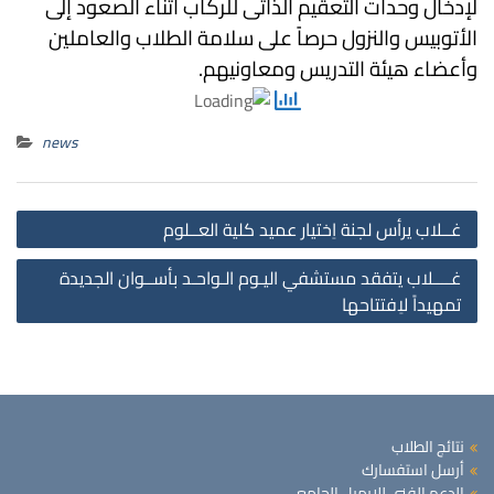
لإدخال وحدات التعقيم الذاتى للركاب أثناء الصعود إلى
الأتوبيس والنزول حرصاً على سلامة الطلاب والعاملين
وأعضاء هيئة التدريس ومعاونيهم.
news
st
غــلاب يرأس لجنة اِختيار عميد كلية العــلوم
on
غــــلاب يتفقد مستشفي اليـوم الـواحـد بأســوان الجديدة
تمهيداً لاِفتتاحها
نتائج الطلاب
أرسل استفسارك
الدعم الفني للإيميل الجامعي