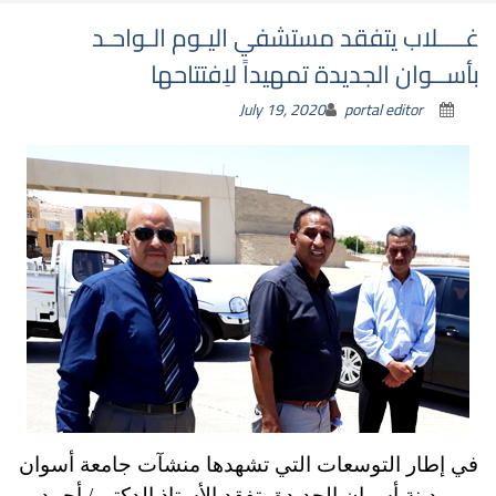
غــــلاب يتفقد مستشفي اليـوم الـواحـد
بأســوان الجديدة تمهيداً لاِفتتاحها
July 19, 2020
portal editor
في إطار التوسعات التي تشهدها منشآت جامعة أسوان
بمدينة أسوان الجديدة،
تفقد الأستاذ الدكتور/ أحمد