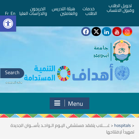
تحويل الطلاب
خدمات
هيئة التدريس
الخريجون
وقبول الانتساب
bar
الطلاب
والعاملين
والدراسات العليا
En
Fr
Search
for:
Menu
<
hospitals
<
غــــلاب يتفقد مستشفي اليـوم الـواحـد بأســوان الجديدة
تمهيداً لاِفتتاحها