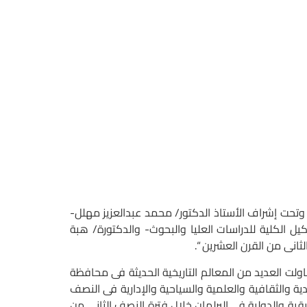
تحت إشراف الأستاذ الدكتور/ محمد عبدالعزيز مهلل-
ل الكلية للدراسات العليا والبحوث- والدكتورة/ هبة
نى من القرن العشرين “.
ت العديد من المعالم التاريخية الحديثة فى محافظة
ة والثقافية والعلمية والسياحية والإدارية فى النصف
يقية والدولية فى البرلمان خلال فترة النصف الثانى من