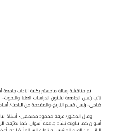
تم مناقشة رسالة ماجستير بكلية الآداب جامعة أسوان
نائب رئيس الجامعة لشئون الدراسات العليا والبحوث- 
ضاحى- رئيس قسم التاريخ-والمقدمة من الباحث/ أسامة 
وقال الدكتور/ عرفة محمود مصطفى- أستاذ التاريخ ال
أسوان كما تناولت نشأة جامعة أسوان،
كما تطرّقت الر
الثانى من القرن العشرين، وتناولت الرسالة أيضًا دور أ