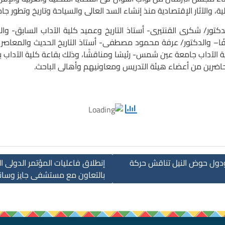
 والآثار الإقتصادية منذ إنشاء السد العالى والسياحة وتاريخ وتطور جا
/ شكرى القنتيرى- أستاذ التاريخ وعميد كلية الآداب السابق- والد
ا
– والدكتور/ عرفة محمود مصطفى- أستاذ التاريخ الحديث والمعاصر ا
 الآداب جامعة عين شمس- رئيسًا ومناقشًا، وذلك بقاعة كلية الآداب ب
اضرين من أعضاء هيئة التدريس ومعاونيهم وأهالى الباحث.
 ودول حوض النيل تناقش حركة
إنطلاق فاعليات المؤتمر الدولى 
بالتعاون مع مستشفى جايز وسا