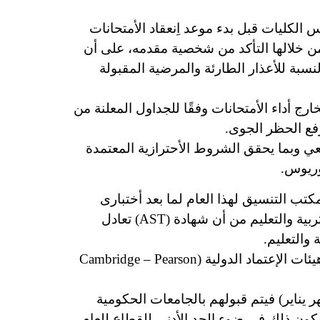
 الكليات قبل بدء موعد اِنعقاد الأمتحانات
 من خلالها التأكد من شخصية مقدمه، على أن
نسبة للأعذار الطارئة والمرضية المقبولة
ج أداء الأمتحانات وفقًا للجداول المعلنة من
فع الحظر الجوى.
معي وبما يحقق الشروط الأحترازية المعتمدة
وريوس.
ب التنسيق لهذا العام لما بعد أختبارى
(SAT2) المقرر عقدهما خلال شهرى أغسطس وسبتمبر(2020) وبناًء على ما أوضحه السيد الدكتور وزير التربية والتعليم من أن شهادة (AST) تعادل
• وبالنسبة للطلاب الحاصلين على شهادة الثانوية الإنجليزية يتم الأخذ بتقدير دور يونيو (2020) المعتمد من هيئات الإعتماد الدولية (Cambridge – Pearson
ر يناير) فيتم قبولهم بالجامعات الحكومية
يكون ذلك في ضوء الحد الأدنى للقطاع للعام