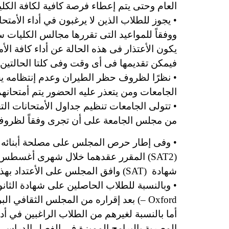
العام وحتى يتم إعطاء فرصة كافية لكافة الكليا
• يجوز للطلاب الذين لا يرغبون في أداء الأمتح
ووفقاً للمواعيد التى تقررها مجالس الكليات س
يكون الأعتذار فى هذه الحالة عن أداء كافة الأ
فيمكن تقديمها فى أى وقت وفى كلتا الحالتين ل
• نظرًا لظروف حظر الطيران وعدم إنتظامه يجوز
الجامعات ومن يتعذر عليه الحضور يتم أمتحانه
• تتولى الجامعات تنظيم جداول الأمتحانات التح
من مجلس الجامعة على أن تجرى وفقاً لظروف 
• وفى إطار حرص المجلس على مصلحة أبنائه ال
شهادة (SAT) وافق المجلس على الأعتداد بهذه الشهادة وفقاً للشروط والضوابط التى قررتها وزارة التربية والتعليم.
– Oxford) بعد إقراره من المجلس الثقافي البريطاني.
أما بالنسبة لغيرهم من الطلاب الراغبين في أداء
المصرية بالبرامج المميزة في الفصل الدراسى ا