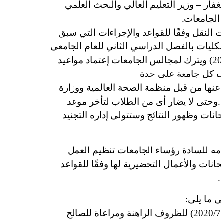
ئاسة الأستاذ الدكتور/ خالد عبد الغفار – وزير التعليم العالي والبحث العلمي
الجامعات.
النقل وفقًا للقواعد والإجراءات التي سبق
لكليات بالفصل الدراسي الثاني للعام الجامعى
(2020/2019) علي أن تبدأ أعمال أمتحانات السنوات النهائية بكافة الجامعات والمعاهد إعتبار من (2020/7/1) ويترك لمجالس الجامعات إعتماد مواعيد
وف كل جامعة على حدة
ن عنها من قبل منظمة الصحة العالمية ووزارة
وحتى لا يضار أى من الطلاب لتأخر موعد
حانات وظهور النتائج وستتولى إداره التجنيد
 (1196) لسنة (2020) والذي أصبح بموجب أحكامه للسادة رؤساء الجامعات تنظيم العمل
نات والأعمال التحضيرية لها وفقًا للقواعد
• مد العام الجامعي لهذا العام إلى (2020/9/15) نظراً لامتداد أعمال الأمتحانات فعليا لهذا العام لما بعد (2020/7/31) للظروف الراهنة ومراعاة للصالح