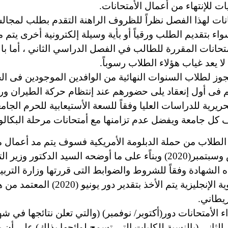
ت للإنتهاء من أعمال الأمتحانات.
انات لهذا الفصل نظراً للظروف الراهنة التقدم بطلب لمجالس
واء بتقديم الطلب ورقياً أو بأية وسيلة إلكترونية أخرى يتم
متحانات المقررة للطالب في الفصل الدراسي الثاني ، أما بال
ا يعد غياب هؤلاء الطلاب رسوباً.
 لطلاب السنوات النهائية من الوافدين الموجودين فى الخار
م فى أول إنعقاد يلى حضورهم عند إنتظام حركة الطيران ور
ريرية للدراسات العليا وفقاً للسعة الأستيعابية للحرم الجا
كل جامعة ويفضل عدم تزامنها مع أمتحانات مرحلة البكال
طلاب من حملة الدبلومة الأمريكية فسوف يتم مد أعمال مكت
 الأمتحانات دور(أكتوبر/ نوفمبر) (والتي تعلن نتائجها في شه
لثاني (بالنسبة للكليات التى تسمح لوائحها بذلك) على أن 