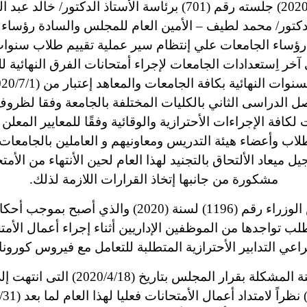
عقد المجلس اليوم الثلاثاء الموافق (2020/6/23) جلسته رقم (701) بر
كتور/ محمد لطيف – الأمين العام للمجلس والسادة رؤساء 
 رؤساء الجامعات علي إنتظام سير عملية تقييم طلاب سنوات 
خر اِستعدادات الجامعات لإجراء أمتحانات الفرق النهائية ل
ل الدراسى الثاني بالكليات المختلفة بالجامعة وفقا لظر
افة الإجراءات الأحترازية والوقائية وفقًا للمعايير المعل
ب وأعضاء هيئة التدريس ومعاونيهم و العاملين بالجامعات.
 ميعاد الألتحاق بالتجنيد لهذا العام لحين الأنتهاء من الأمت
مشكورة من جانبها إتخاذ القرارات اللازمة لذلك.
كما أشار سيادته إلى صدور قرار رئيس مجلس الوزراء رقم
 تواجدها من الموظفين الإداريين أثناء إجراء أعمال الأمتحا
اعي التدابير الأحترازية المتطلبة للتعامل مع فيروس كورونا.
جلس بتاريخ (2020/4/18) التى انتهت إلى ما يلى: