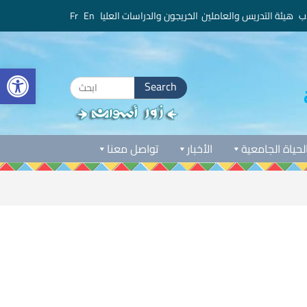
ب
هيئة التدريس والعاملين
الخريجون والدراسات العليا
En
Fr
bar
Search
for:
لحياة الجامعية
الأخبار
تواصل معنا