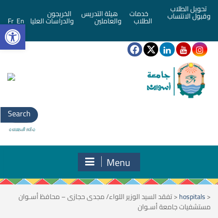
تحويل الطلاب
خدمات
هيئة التدريس
الخريجون
وقبول الانتساب
bar
الطلاب
والعاملين
والدراسات العليا
En
Fr
Search
for:
Menu
<
hospitals
<
تفقد السيد الوزير اللواء/ مجدى حجازى – محافظ أسـوان
مستشفيات جامعة أسـوان