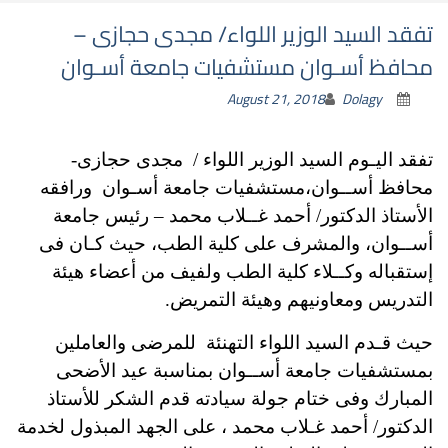
تفقد السيد الوزير اللواء/ مجدى حجازى –
محافظ أسـوان مستشفيات جامعة أسـوان
August 21, 2018
Dolagy
تفقد اليـوم السيد الوزير اللواء / مجدى حجازى-
محافظ أســوان،مستشفيات جامعة أسـوان ورافقه
الأستاذ الدكتور/ أحمد غــلاب محمد – رئيس جامعة
أســوان، والمشرف على كلية الطب، حيث كـان فى
إستقباله وكــلاء كلية الطب ولفيف من أعضاء هيئة
التدريس ومعاونيهم وهيئة التمريض.
حيث قـدم السيد اللواء التهنئة للمرضى والعاملين
بمستشفيات جامعة أســوان بمناسبة عيد الأضحى
المبارك وفى ختام جولة سيادته قدم الشكر للأستاذ
الدكتور/ أحمد غـلاب محمد ، على الجهد المبذول لخدمة