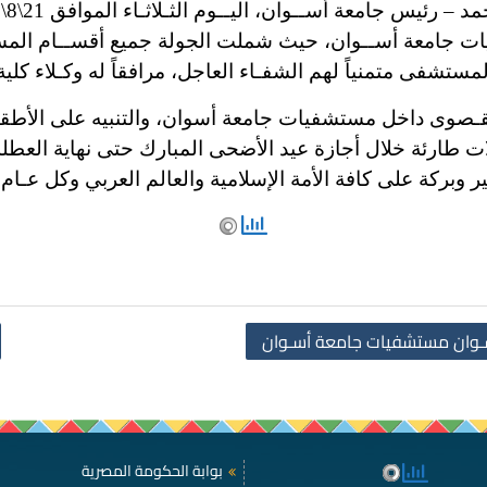
ت جامعة أســوان، حيث شملت الجولة جميع أقســام المس
ستشفى متمنياً لهم الشفـاء العاجل، مرافقاً له وكـلاء كل
القـصوى داخل مستشفيات جامعة أسوان، والتنبيه على الأطق
ات طارئة خلال أجازة عيد الأضحى المبارك حتى نهاية العطل
ير وبركة على كافة الأمة الإسلامية والعالم العربي وكل عـام و
أسـوان مستشفيات جامعة أسـوان
بوابة الحكومة المصرية