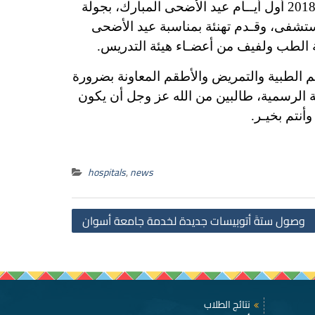
قــام السيد الأستاذ الدكتور/ أحمد غــلاب محمد – رئيس جامعة أســوان، اليــوم الثـلاثـاء الموافق 21\8\2018 أول أيــام عيد الأضحى المبارك، بجولة
تشفى، وقـدم تهنئة بمناسبة عيد الأضحى
ية الطب ولفيف من أعضـاء هيئة التدريس.
م الطبية والتمريض والأطقم المعاونة بضرورة
ة الرسمية، طالبين من الله عز وجل أن يكون
أنتم بخيـر.
hospitals
,
news
Post
وصول ستةَ أتوبيسات جديدة لخدمة جامعة أسوان
navigation
نتائج الطلاب