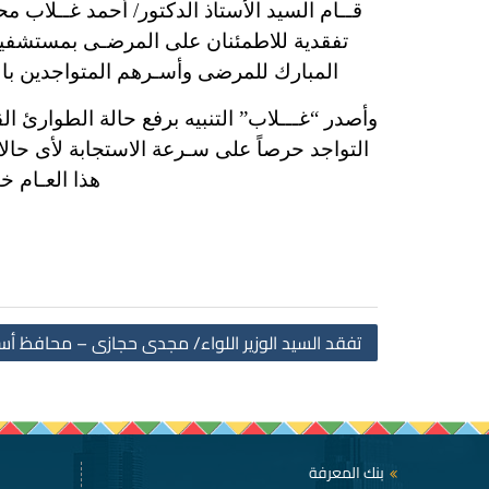
تفقدية للاطمئنان على المرضـى بمستشفيا
المبارك للمرضى وأسـرهم المتواجدين بالم
وأصدر “غـــلاب” التنبيه برفع حالة الطوارئ 
التواجد حرصاً على سـرعة الاستجابة لأى حال
هذا العـام خ
تفقد السيد الوزير اللواء/ مجدى حجازى – محافظ 
بنك المعرفة